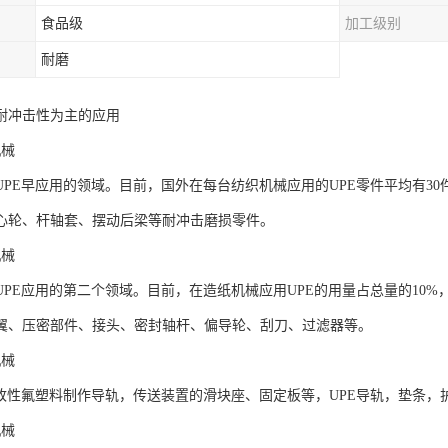
食品级
加工级别
耐磨
耐冲击性为主的应用
机械
UPE早应用的领域。目前，国外在每台纺织机械应用的UPE零件平均有3
心轮、杆轴套、摆动后梁等耐冲击磨损零件。
机械
UPE应用的第二个领域。目前，在造纸机械应用UPE的用量占总量的10%
翼、压密部件、接头、密封轴杆、偏导轮、刮刀、过滤器等。
机械
代改性氟塑料制作导轨，传送装置的滑块座、固定板等，UPE导轨，垫条，
机械