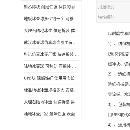
聚乙烯块 耐磨性强 优良的耐低温
用途级别
MGA滑板滑块
特性级别
地板冰壶球多少钱一个 可移动 可拆装 滑行阻力小
MGE滑板滑块
大理石陆地冰壶 快速拆装 体积小 重量轻
以耐磨性和
尼龙轴套
武汉冰壶球仿真冰壶哪里有卖 趣味性强 体积小 重量轻
1）、纺织
尼龙板
纺织机械是
科诺仿真冰壶厂家 快速拆装 不受季节影响
MGE承压垫
缓冲块、偏
陆地冰壶球 可移动 可拆装 表面具有自润滑功能
超高板
2）、造纸
UPE块 阻燃性好 使用寿命长
超高贴面板
造纸机械是
标准地板冰壶规格多大 安装简单 方便携带和存储
导流板、水
超高海底板
大理石陆地冰壶 快速拆装 易于学习和掌握
3）、包装
超高铺路板
陆地冰壶厂家 趣味性强 表面具有自润滑功能
用UPE取
超高轴套
4）、通用