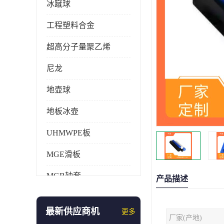
冰蹴球
工程塑料合金
超高分子量聚乙烯
尼龙
地壶球
地板冰壶
UHMWPE板
MGE滑板
MGB轴套
产品描述
旱地冰壶
最新供应商机
更多
厂家(产地)
仿真冰壶