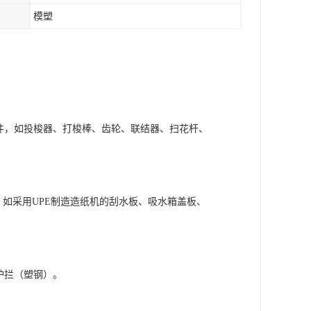
模塑
0件，如投梭器、打梭棒、齿轮、联结器、扫花杆、
，如采用UPE制造造纸机的刮水板、吸水箱盖板、
护拦（塑钢）。