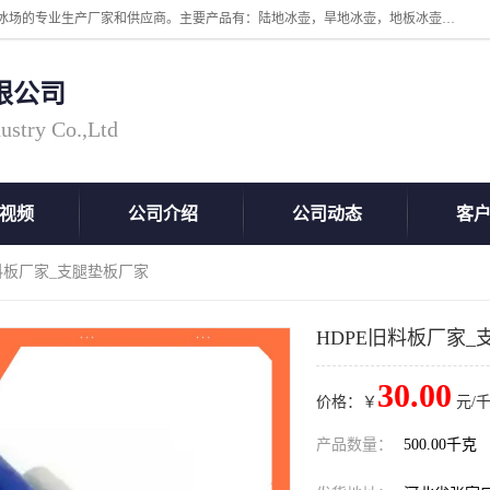
张家口市科诺工程塑料有限公司是超高分子量聚乙烯，高密度板，仿真冰场的专业生产厂家和供应商。主要产品有：陆地冰壶，旱地冰壶，地板冰壶，地壶球，仿真冰壶，仿真冰，冰蹴球，MGB轴套，MGE滑板，高密度板，仿真冰场等产品。欢迎有需要的朋友前来联系。
限公司
ustry Co.,Ltd
视频
公司介绍
公司动态
客
旧料板厂家_支腿垫板厂家
HDPE旧料板厂家_
30.00
价格：￥
元/千
产品数量：
500.00千克