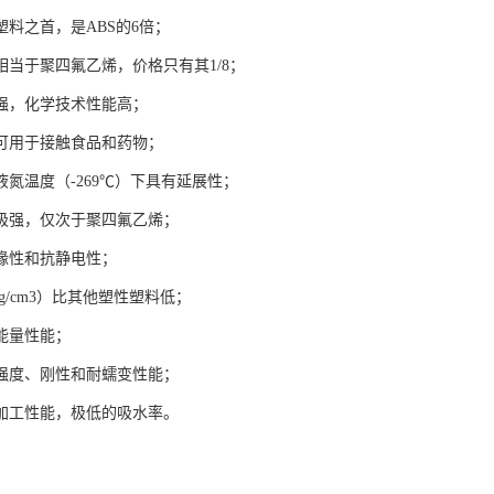
塑料之首，是ABS的6倍；
相当于聚四氟乙烯，价格只有其1/8；
强，化学技术性能高；
可用于接触食品和药物；
液氮温度（-269℃）下具有延展性；
极强，仅次于聚四氟乙烯；
缘性和抗静电性；
0g/cm3）比其他塑性塑料低；
能量性能；
强度、刚性和耐蠕变性能；
加工性能，极低的吸水率。