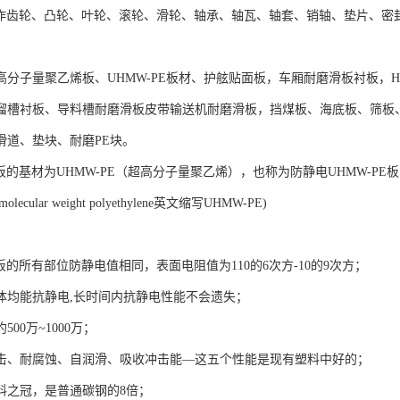
制作齿轮、凸轮、叶轮、滚轮、滑轮、轴承、轴瓦、轴套、销轴、垫片、密
。
高分子量聚乙烯板、UHMW-PE板材、护舷贴面板，车厢耐磨滑板衬板，H
溜槽衬板、导料槽耐磨滑板皮带输送机耐磨滑板，挡煤板、海底板、筛板、
滑道、垫块、耐磨PE块。
板的基材为UHMW-PE（超高分子量聚乙烯），也称为防静电UHMW-P
h molecular weight polyethylene英文缩写UHMW-PE)
板的所有部位防静电值相同，表面电阻值为110的6次方-10的9次方；
体均能抗静电,长时间内抗静电性能不会遗失；
00万~1000万；
击、耐腐蚀、自润滑、吸收冲击能—这五个性能是现有塑料中好的；
料之冠，是普通碳钢的8倍；