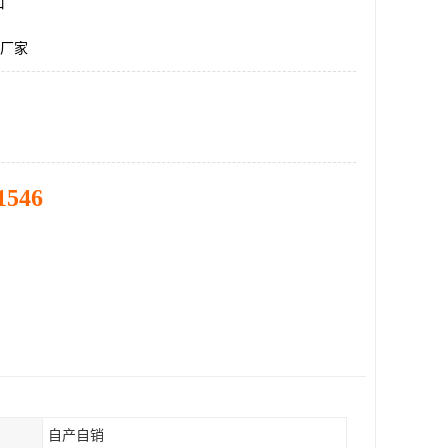
口
板厂家
1546
自产自销