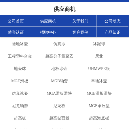
供应商机
公司首页
供应商机
关于我们
公司动态
荣誉认证
招聘中心
客户案例
产品知识
陆地冰壶
仿真冰
冰蹴球
工程塑料合金
超高分子量聚乙
尼龙
地壶球
地板冰壶
烯
UHMWPE板
MGE滑板
MGB轴套
旱地冰壶
仿真冰壶
MGA滑板滑块
MGE滑板滑块
尼龙轴套
尼龙板
MGE承压垫
超高板
超高贴面板
超高海底板