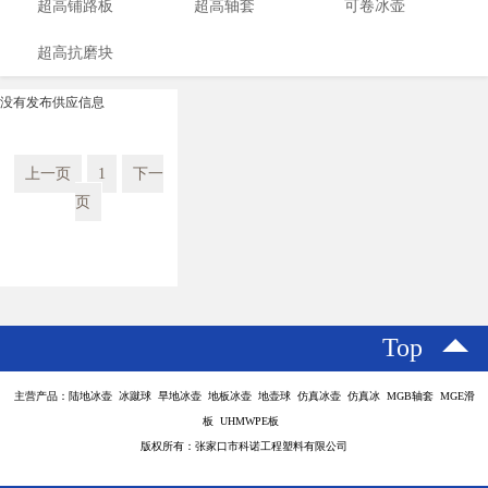
超高铺路板
超高轴套
可卷冰壶
超高抗磨块
没有发布供应信息
上一页
1
下一
页
Top
主营产品：陆地冰壶 冰蹴球 旱地冰壶 地板冰壶 地壶球 仿真冰壶 仿真冰 MGB轴套 MGE滑
板 UHMWPE板
版权所有：张家口市科诺工程塑料有限公司