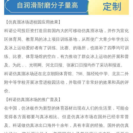
【仿真溜冰场进校园应用效果】
科诺公司投巨资打造目前国内大的可移动仿真滑冰场，并作为宣化
区体育局、教育局的冰上项目训练基地，从而使广大青少年学生以
及冰上运动爱好者有了训练、比赛、的场所，也填补了四季均可训
练、比赛、体育场馆的空白，有力推动了群众冰上运动的开展和普
及。为此，、光明网、河北日报、张家口日报均作了采访和报道。
科诺仿真溜冰场还在北京朝阳体育馆、798、陈经纶中学、北京二外
附中等学校开展冰雪进校园活动，并取得了非常好的效果和高的评
价。
【科诺仿真溜冰场的推广普及】
在中国，仿冰板作为新型的体育器材出现在人们的生活里，可能会
觉得各方面都要与真冰相比。但是仿真冰市场在国外已经非常普
及。科诺做仿真冰出口海外十余年，具有丰富的经验。国外的仿真