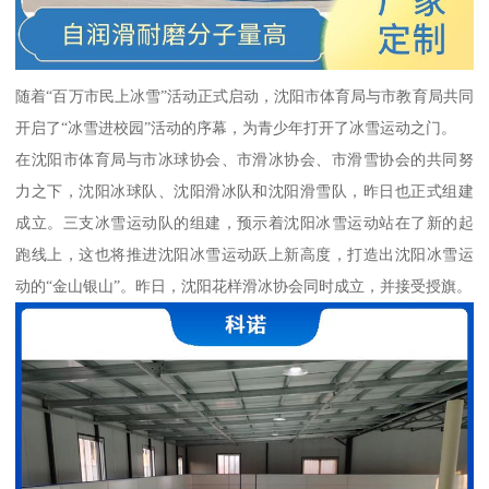
随着“百万市民上冰雪”活动正式启动，沈阳市体育局与市教育局共同
开启了“冰雪进校园”活动的序幕，为青少年打开了冰雪运动之门。
在沈阳市体育局与市冰球协会、市滑冰协会、市滑雪协会的共同努
力之下，沈阳冰球队、沈阳滑冰队和沈阳滑雪队，昨日也正式组建
成立。三支冰雪运动队的组建，预示着沈阳冰雪运动站在了新的起
跑线上，这也将推进沈阳冰雪运动跃上新高度，打造出沈阳冰雪运
动的“金山银山”。昨日，沈阳花样滑冰协会同时成立，并接受授旗。