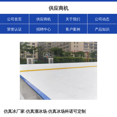
供应商机
公司首页
供应商机
关于我们
公司动态
荣誉认证
招聘中心
客户案例
产品知识
仿真冰厂家-仿真溜冰场-仿真冰场科诺可定制