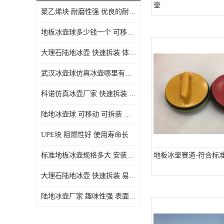
壶
聚乙烯块 耐磨性强 优良的耐低温
MGA滑板滑块
地板冰壶球多少钱一个 可移动 可拆装 滑行阻力小
MGE滑板滑块
大理石陆地冰壶 快速拆装 体积小 重量轻
尼龙轴套
武汉冰壶球仿真冰壶哪里有卖 趣味性强 体积小 重量轻
尼龙板
科诺仿真冰壶厂家 快速拆装 不受季节影响
MGE承压垫
陆地冰壶球 可移动 可拆装 表面具有自润滑功能
超高板
UPE块 阻燃性好 使用寿命长
超高贴面板
标准地板冰壶规格多大 安装简单 方便携带和存储
地板冰壶赛道-符合标
超高海底板
大理石陆地冰壶 快速拆装 易于学习和掌握
超高铺路板
陆地冰壶厂家 趣味性强 表面具有自润滑功能
超高轴套