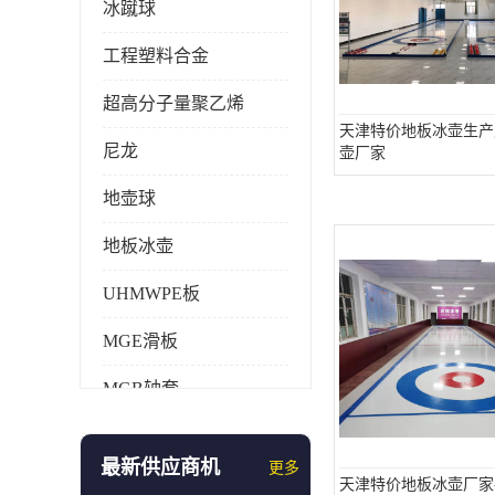
冰蹴球
工程塑料合金
超高分子量聚乙烯
天津特价地板冰壶生产
尼龙
壶厂家
地壶球
地板冰壶
UHMWPE板
MGE滑板
MGB轴套
旱地冰壶
最新供应商机
更多
仿真冰壶
天津特价地板冰壶厂家