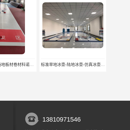
标准旱地冰壶-陆地冰壶-仿真冰壶厂家科诺可定制
海底板厂家科诺|白色板
13810971546