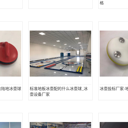
格
准陆地冰壶球
标准地板冰壶配的什么冰壶球_冰
冰壶投标厂家-
壶设备厂家