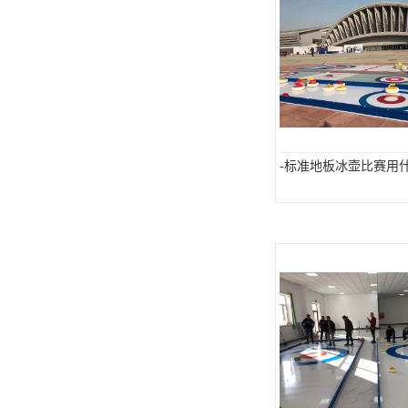
可卷冰壶
超高抗磨块
-标准地板冰壶比赛用