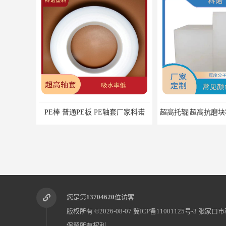
超高托辊|超高抗磨块科诺厂家可定制
您是第
13704620
位访客
版权所有 ©2026-08-07
冀ICP备11001125号-3
张家口市
保留所有权利.