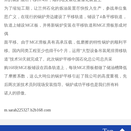
为了缩短工期，让兰州石化的炼油装置尽快投入生产，参战单位集
思广义，在现行的锅炉旁边建设了平移轨道，铺设了4条平移轨道，
轨道上铺设MGE板，并将新锅炉安装在平移轨道和MGE滑板形成对
偶
面平移。由于MGE滑板具有高承压载，低磨擦的特性锅炉的顺利平
移。国内同类工程至少也得干6个月，运用“大型设备吊装尾排滑移轨
道”技术50天就完成了。此次锅炉平移中国石化总公司总共采
购168块MGE板铺设在四条轨道上，每块MGE滑板都做了储油槽降低
了摩擦系数，这么大吨位的锅炉平移引起了我公司的高度重视，先
后两次派技术员到现场安装指导。锅炉成功平移也是我们所有科
诺人的骄傲。
m.sarah225327.b2b168.com
Top