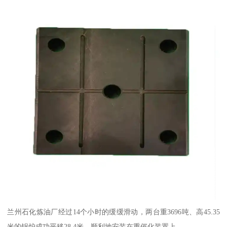
兰州石化炼油厂经过14个小时的缓缓滑动，两台重3696吨、高45.35
米的锅炉成功平移28.4米，顺利地安装在重催化装置上