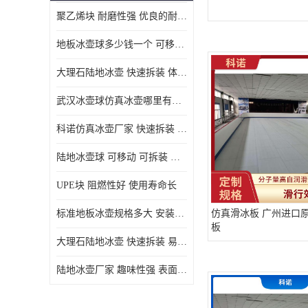
聚乙烯块 耐磨性强 优良的耐低温
MGA滑板滑块
地板冰壶球多少钱一个 可移动 可拆装 滑行阻力小
MGE滑板滑块
大理石陆地冰壶 快速拆装 体积小 重量轻
尼龙轴套
武汉冰壶球仿真冰壶哪里有卖 趣味性强 体积小 重量轻
尼龙板
科诺仿真冰壶厂家 快速拆装 不受季节影响
MGE承压垫
陆地冰壶球 可移动 可拆装 表面具有自润滑功能
超高板
UPE块 阻燃性好 使用寿命长
超高贴面板
标准地板冰壶规格多大 安装简单 方便携带和存储
仿真滑冰板 广州进口
板
超高海底板
大理石陆地冰壶 快速拆装 易于学习和掌握
超高铺路板
陆地冰壶厂家 趣味性强 表面具有自润滑功能
超高轴套