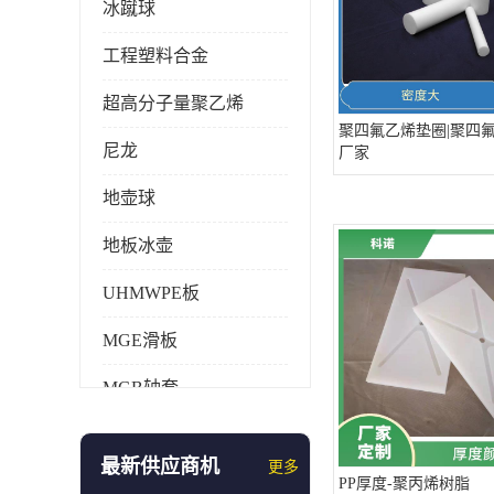
冰蹴球
工程塑料合金
超高分子量聚乙烯
聚四氟乙烯垫圈|聚四氟
尼龙
厂家
地壶球
地板冰壶
UHMWPE板
MGE滑板
MGB轴套
旱地冰壶
最新供应商机
更多
仿真冰壶
PP厚度-聚丙烯树脂