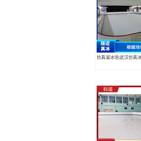
可卷冰壶
超高抗磨块
仿真溜冰场|武汉仿真