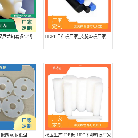
武汉尼龙轴套多少钱
HDPE旧料板厂家_支腿垫板厂家
|聚四氟|耐低温
模压生产UPE板_UPE下脚料板厂家