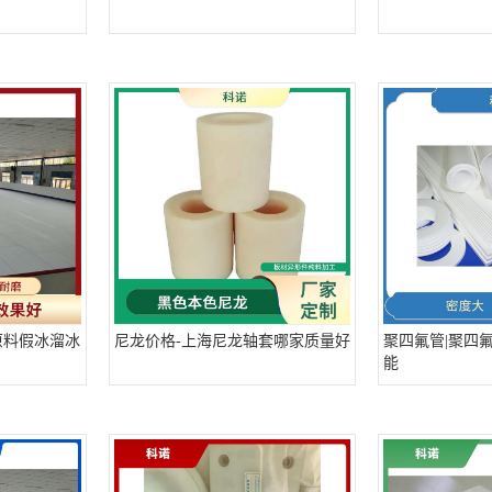
原料假冰溜冰
尼龙价格-上海尼龙轴套哪家质量好
聚四氟管|聚四
能