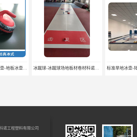
标准校园冰壶-旱地冰壶-地板冰壶科诺厂家可定制
冰蹴球-冰蹴球场地板材卷材科诺可定制
科诺工程塑料有限公司