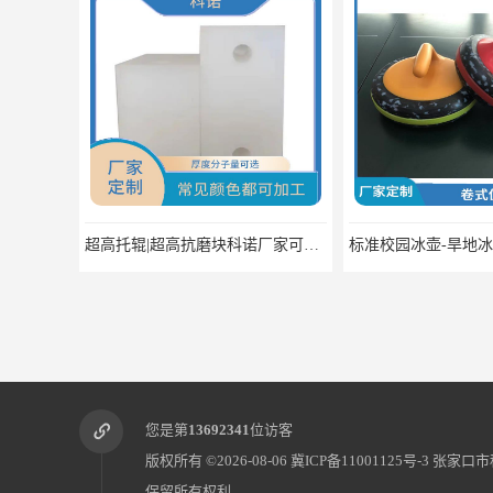
超高托辊|超高抗磨块科诺厂家可定制
您是第
13692341
位访客
版权所有 ©2026-08-06
冀ICP备11001125号-3
张家口市
保留所有权利.