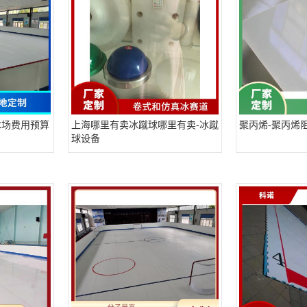
冰场费用预算
上海哪里有卖冰蹴球哪里有卖-冰蹴
聚丙烯-聚丙烯
球设备