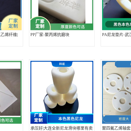
乙烯纤维|
PP厂家-聚丙烯抗磨块
PA尼龙垫片-
承压好|大连全新尼龙滑块哪里有卖
聚四氟乙烯轴套