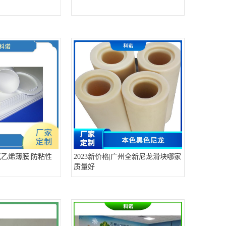
氟乙烯薄膜|防粘性
2023新价格|广州全新尼龙滑块哪家
质量好