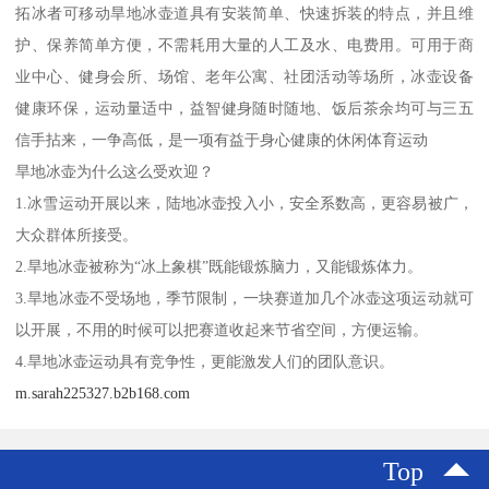
拓冰者可移动旱地冰壶道具有安装简单、快速拆装的特点，并且维
护、保养简单方便，不需耗用大量的人工及水、电费用。可用于商
业中心、健身会所、场馆、老年公寓、社团活动等场所，冰壶设备
健康环保，运动量适中，益智健身随时随地、饭后茶余均可与三五
信手拈来，一争高低，是一项有益于身心健康的休闲体育运动
旱地冰壶为什么这么受欢迎？
1.冰雪运动开展以来，陆地冰壶投入小，安全系数高，更容易被广，
大众群体所接受。
2.旱地冰壶被称为“冰上象棋”既能锻炼脑力，又能锻炼体力。
3.旱地冰壶不受场地，季节限制，一块赛道加几个冰壶这项运动就可
以开展，不用的时候可以把赛道收起来节省空间，方便运输。
4.旱地冰壶运动具有竞争性，更能激发人们的团队意识。
m.sarah225327.b2b168.com
Top