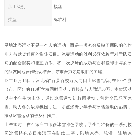
加工级别
模塑
类型
标准料
旱地冰壶运动不是一个人的运动，而是一项充分反映了团队的合作
能力与默契程度的集体项目。冰壶运动的胜利必须依赖于对于队员
间的配合默契和相互协作。将一次掷球的成功与否和投球手与刷冰
的队友间地合作密切结合、寻求合力才是取胜的关键。
19年12月18日，河北省“百县百校万人同日上冰雪”活动在100个县
（市、区）的110所学校同时启动，直接参与人数近30万。本次活动
以中小学生为主体，通过冰雪运动进校园活动，营造全民乐享冰
雪、助力冬的浓厚氛围，进一步点燃青少年参与冰雪运动的热情，
推动冰雪运动的普及和推广。
上午10时，在石家庄市很多冰雪特色学校，学生们准备的一系列校
园冰雪特色节目表演正在陆续上演，陆地冰壶、轮滑、陆地冰