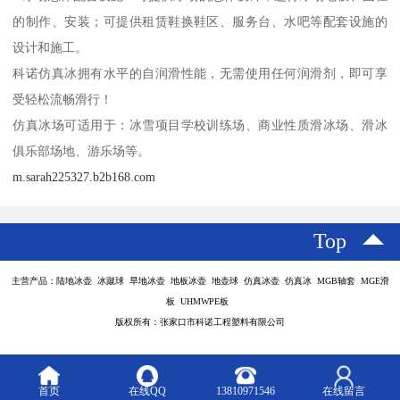
的制作、安装；可提供租赁鞋换鞋区、服务台、水吧等配套设施的
设计和施工。
科诺仿真冰拥有水平的自润滑性能，无需使用任何润滑剂，即可享
受轻松流畅滑行！
仿真冰场可适用于：冰雪项目学校训练场、商业性质滑冰场、滑冰
俱乐部场地、游乐场等。
m.sarah225327.b2b168.com
Top
主营产品：陆地冰壶 冰蹴球 旱地冰壶 地板冰壶 地壶球 仿真冰壶 仿真冰 MGB轴套 MGE滑
板 UHMWPE板
版权所有：张家口市科诺工程塑料有限公司
首页
在线QQ
13810971546
在线留言