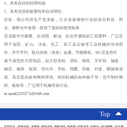
4、具有良好的回弹性能
5、具有优异的耐磨性和自润滑性。
目前，我公司所生产尼龙板，已在多家钢铁行业的混合料筒、料
仓、燃料仓中使用，取得了很好的使用效果。
尼龙板作为耐磨、自润滑、耐油、抗化学腐蚀的工程塑料，广泛应
用于油田、矿山、冶金、化工、轻工及运输等工业机械的传动部
件，并可节约、取代非铁（有色）金属，节能降耗。MC尼龙用作
难于成型的大型制品，如大型齿轮、涡轮、绳轮、叉车轮、轴套、
轴压、轴承、辊筒、导向环、导轨、挡圈、挡板、衬套、螺旋推进
器、高压泵的各种阀和滑块。纺织机械的各种梭子等；也可制作棒
材、板材等，广泛用于机械等各行业。
m.sarah225327.b2b168.com
Top
主营产品：陆地冰壶 冰蹴球 旱地冰壶 地板冰壶 地壶球 仿真冰壶 仿真冰 MGB轴套 MGE滑