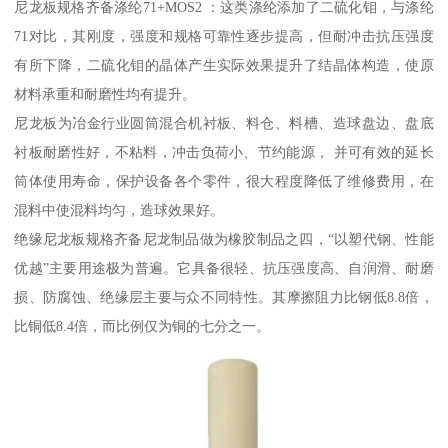
尼龙板规格齐备涤纶71+MOS2 ：这类涤纶添加了二硫化钼，与涤纶
71对比，其刚度，强度和规格可靠性逐步提高，但耐冲击抗压强度
有所下降，二硫化钼的晶体产生实际效果提升了结晶体构造，使原
材料承重和耐磨性均有提升。
尼龙板为冶金行业圆筒混合机衬板、料仓、料槽、造球盘边、盘底
衬板耐磨性好，不粘料，冲击负荷小、节约能源， 并可有效的延长
筒体使用寿命，保护设备各个零件，很大程度降低了维修费用，在
混料中使混料均匀，造球效果好。
绝缘尼龙板规格齐备尼龙制品做为橡胶制品之四，“以塑代钢、性能
优越”主要用途极为普遍。它具备很轻、抗压强度高、自润滑、耐磨
损、防腐蚀、绝缘层主要与众不同特性。其摩擦阻力比钢低8.8倍，
比铜低8.4倍，而比例仅为铜的七分之一。