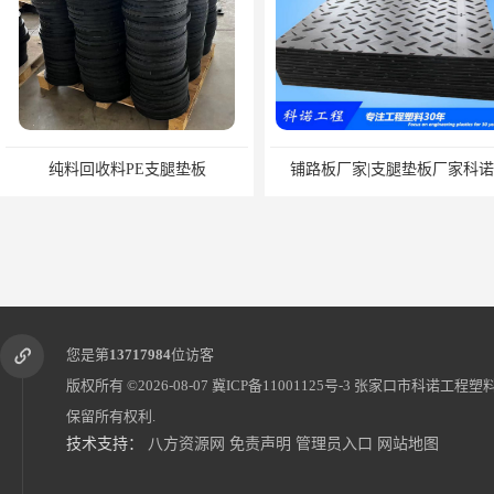
纯料回收料PE支腿垫板
铺路板厂家|支腿垫板厂家科诺
您是第
13717984
位访客
版权所有 ©2026-08-07
冀ICP备11001125号-3
张家口市科诺工程塑
保留所有权利.
技术支持：
八方资源网
免责声明
管理员入口
网站地图
标准校园冰壶-旱地冰壶-地板冰壶科诺厂家可定制
冰蹴