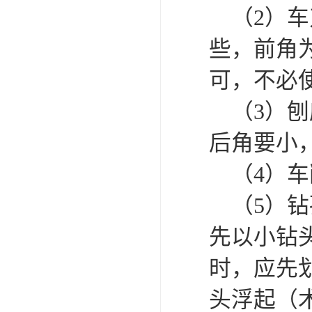
（2）车
些，前角为
可，不必
（3）刨
后角要小
（4）车
（5）钻孔
先以小钻
时，应先
头浮起（