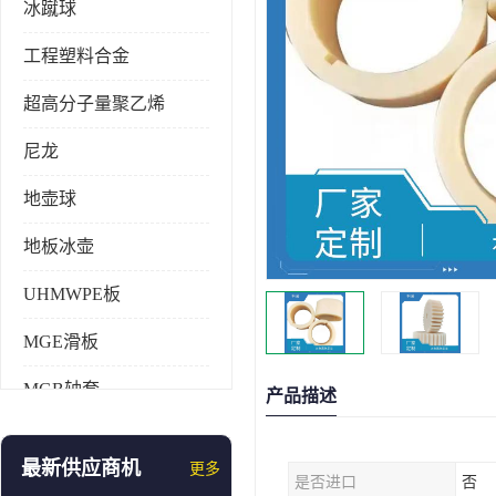
冰蹴球
工程塑料合金
超高分子量聚乙烯
尼龙
地壶球
地板冰壶
UHMWPE板
MGE滑板
MGB轴套
产品描述
旱地冰壶
最新供应商机
更多
是否进口
否
仿真冰壶