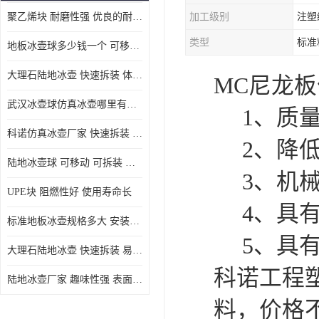
聚乙烯块 耐磨性强 优良的耐低温
加工级别
注塑
MGA滑板滑块
类型
标准
地板冰壶球多少钱一个 可移动 可拆装 滑行阻力小
MGE滑板滑块
大理石陆地冰壶 快速拆装 体积小 重量轻
MC尼龙
尼龙轴套
武汉冰壶球仿真冰壶哪里有卖 趣味性强 体积小 重量轻
1、质量
尼龙板
科诺仿真冰壶厂家 快速拆装 不受季节影响
2、降低
MGE承压垫
陆地冰壶球 可移动 可拆装 表面具有自润滑功能
3、机械
超高板
UPE块 阻燃性好 使用寿命长
超高贴面板
4、具有
标准地板冰壶规格多大 安装简单 方便携带和存储
超高海底板
5、具有
大理石陆地冰壶 快速拆装 易于学习和掌握
超高铺路板
科诺工程
陆地冰壶厂家 趣味性强 表面具有自润滑功能
超高轴套
料，价格