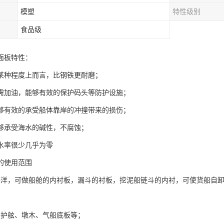
模塑
特性级别
食品级
面板特性：
某种程度上而言，比钢铁更耐磨；
需加油，能够有效的保护码头等防护设施；
够有效的承受船体靠岸的冲撞带来的损伤；
够承受海水的碱性，不腐蚀；
水率很少几乎为零
的使用范围
海洋，可做船舱的内衬板，漏斗的衬板，挖泥船链斗的内衬，可使货船自
坞护舷、墩木、气船底板等；