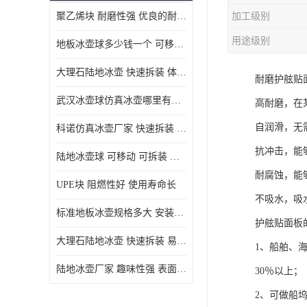
聚乙烯块 耐磨性强 优良的耐低温
加工级别
MGA滑板滑块
用途级别
地板冰壶球多少钱一个 可移动 可拆装 滑行阻力小
MGE滑板滑块
大理石陆地冰壶 快速拆装 体积小 重量轻
耐磨护舷贴
尼龙轴套
武汉冰壶球仿真冰壶哪里有卖 趣味性强 体积小 重量轻
高耐磨，在
尼龙板
自润滑，无
科诺仿真冰壶厂家 快速拆装 不受季节影响
MGE承压垫
抗冲击，能
陆地冰壶球 可移动 可拆装 表面具有自润滑功能
超高板
耐腐蚀，能
UPE块 阻燃性好 使用寿命长
超高贴面板
不吸水，吸
标准地板冰壶规格多大 安装简单 方便携带和存储
护舷贴面板
超高海底板
大理石陆地冰壶 快速拆装 易于学习和掌握
1、船舶、
超高铺路板
陆地冰壶厂家 趣味性强 表面具有自润滑功能
30％以上；
超高轴套
2、可做船