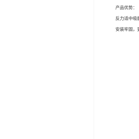
产品优势：
反力适中吸
安装牢固，