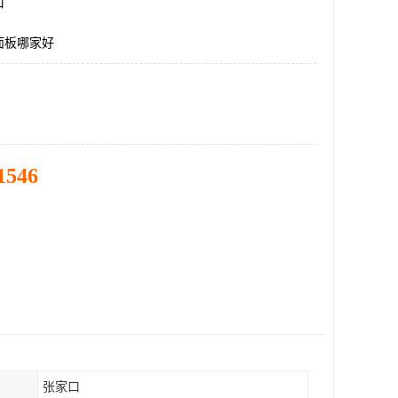
口
面板哪家好
1546
张家口