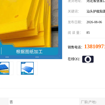
发货地址：
河北省张家
关键词：
汕头护舷贴
发布日期：
2026-08-06
阅 读 量：
85
1381097
销售电话：
在线QQ：
否
厂家(产地)