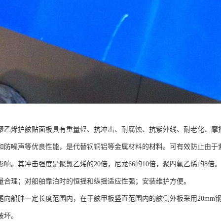
聚乙烯护舷贴面板具有重量轻、抗冲击、耐腐蚀、抗紫外线、耐老化、摩
和防噪声等优良性能，是代替钢铜铝等金属材料的材料。可有效防止由于
影响。其冲击强度是聚氯乙烯的20倍，尼龙66的10倍，聚四氟乙烯的8
量合理；对船舶靠泊时的恒摇和纵摇适应性强；安装维护方便。
尾向船肿一定长度范围内，在干舷甲板竖直范围内的舷侧外板采用20mm
破坏。