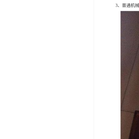
可卷冰壶
3、普通机
超高抗磨块