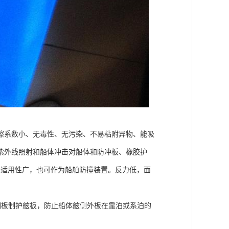
擦系数小、无毒性、无污染、不易粘附异物、能吸
紫外线照射和船体冲击对船体和防冲板、橡胶护
倍。适用性广，也可作为船舶防撞装置。反力低，面
钢板制护舷板，防止船体舷侧外板在靠泊或系泊的