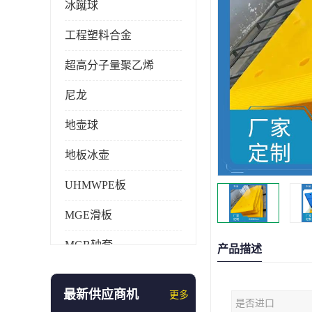
冰蹴球
工程塑料合金
超高分子量聚乙烯
尼龙
地壶球
地板冰壶
UHMWPE板
MGE滑板
MGB轴套
产品描述
旱地冰壶
最新供应商机
更多
是否进口
仿真冰壶