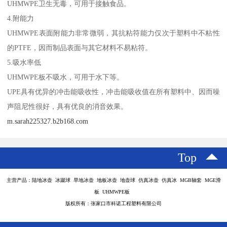
UHMWPE卫生无毒，可用于接触食品。
4.附能力
UHMWPE表面附能力非常微弱，其抗粘符能力仅次于塑料中不粘性
的PTFE，因而制品表面与其它材料不易粘符。
5.吸水率低
UHMWPE板不吸水，可用于水下等。
UPE具有优异的冲击能吸收性，冲击能吸收值在所有塑料中、因而噪
声阻尼性很好，具有优良的消音效果。
m.sarah225327.b2b168.com
Top
主营产品：陆地冰壶 冰蹴球 旱地冰壶 地板冰壶 地壶球 仿真冰壶 仿真冰 MGB轴套 MGE滑
板 UHMWPE板
版权所有：张家口市科诺工程塑料有限公司