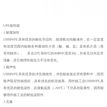
UPE板性能
1.耐腐蚀性
UHMWPE具有优良的耐化学品性，除强氧化性酸液外，在一定温度
和浓度范围内能耐各种腐蚀性介质（酸、碱、盐）及有机介质（荼
溶剂除外）。 其在20℃和80℃的80种中浸渍30d，外表无任何反常
现象，其它物理性能也几乎没有变化。
2.噪声性
UHMWPE具有优异的冲击能收性，冲击能收值在所有塑料中，因而
噪声阻尼性能很好，具有优良的削音效果。用作核工业UHMWPE具
有优异的耐低温性，在液氦温度（-269℃）下仍具有延展性，因而能
够用作核工业的耐低温部件。
3.无毒