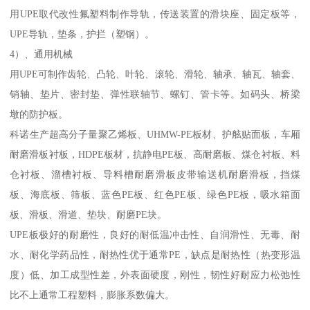
用UPE取代改性氟塑料制作导轨，传送装置的滑块座、固定板等，
UPE导轨，垫条，护拦（塑钢）。
4）、通用机械
用UPE可制作齿轮、凸轮、叶轮、滚轮、滑轮、轴承、轴瓦、轴套、
销轴、垫片、密封垫、弹性联轴节、螺钉、管卡等。如码头、桥梁
墩的防护板。
科诺生产超高分子量聚乙烯板、UHMW-PE板材、护舷贴面板，车厢
耐磨滑板衬板，HDPE板材，抗静电PE板、高耐磨板、煤仓衬板、料
仓衬板、溜槽衬板、导料槽耐磨滑板皮带输送机耐磨滑板，挡煤
板、海底板、筛板、蓝色PE板、红色PE板、绿色PE板，吸水箱面
板、滑板、滑道、垫块、耐磨PE块。
UPE板极好的耐磨性，良好的耐低温冲击性、自润滑性、无毒、耐
水、耐化学药品性，耐热性优于通常PE，缺点是耐热性（热变形温
度）低、加工成型性差，外表面硬度，刚性，韧性好耐应力松弛性
比不上通常工程塑料，膨胀系数偏大。