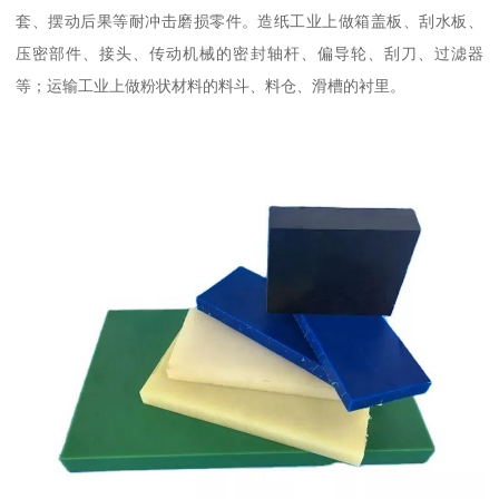
套、摆动后果等耐冲击磨损零件。造纸工业上做箱盖板、刮水板、
压密部件、接头、传动机械的密封轴杆、偏导轮、刮刀、过滤器
等；运输工业上做粉状材料的料斗、料仓、滑槽的衬里。