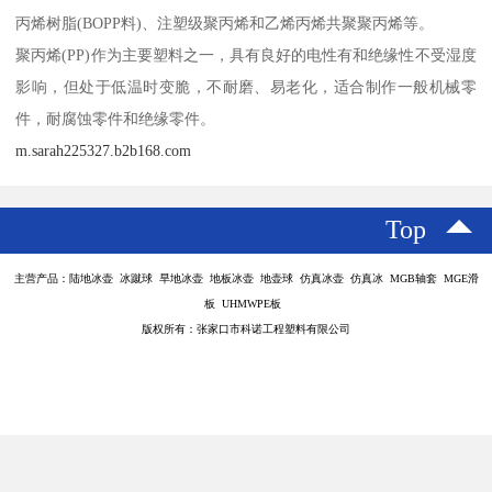
丙烯树脂(BOPP料)、注塑级聚丙烯和乙烯丙烯共聚聚丙烯等。
聚丙烯(PP)作为主要塑料之一，具有良好的电性有和绝缘性不受湿度
影响，但处于低温时变脆，不耐磨、易老化，适合制作一般机械零
件，耐腐蚀零件和绝缘零件。
m.sarah225327.b2b168.com
Top
主营产品：陆地冰壶 冰蹴球 旱地冰壶 地板冰壶 地壶球 仿真冰壶 仿真冰 MGB轴套 MGE滑
板 UHMWPE板
版权所有：张家口市科诺工程塑料有限公司