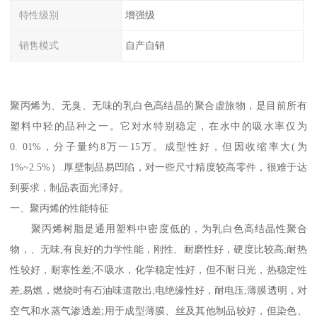
特性级别
增强级
销售模式
自产自销
聚丙烯为、无臭、无味的乳白色高结晶的聚合虚旅物，是目前所有
塑料中轻的品种之一。它对水特别稳定，在水中的吸水率仅为
0. 01%，分子量约8万一15万。成型性好，但因收缩率大(为
1%~2.5%）.厚壁制品易凹陷，对一些尺寸精度较高零件，很难于达
到要求，制品表面光泽好。
一、聚丙烯的性能特征
聚丙烯树脂是通用塑料中密度低的，为乳白色高结晶性聚合
物，、无味;有良好的力学性能，刚性、耐磨性好，硬度比较高;耐热
性较好，耐寒性差;不吸水，化学稳定性好，但不耐日光，热稳定性
差;易燃，燃烧时有石油味道散出;电绝缘性好，耐电压;薄膜透明，对
空气和水蒸气渗透差;用于成型薄膜、丝及其他制品较好，但染色、