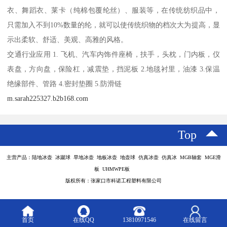
衣、舞蹈衣、莱卡（纯棉包覆纶丝）、服装等，在传统纺织品中，
只需加入不到10%数量的纶，就可以使传统织物的档次大为提高，显
示出柔软、舒适、美观、高雅的风格。
交通行业应用 1. 飞机、汽车内饰件座椅，扶手，头枕，门内板，仪
表盘，方向盘，保险杠，减震垫，挡泥板 2.地毯衬里，油漆 3.保温
绝缘部件、管路 4.密封垫圈 5.防滑链
m.sarah225327.b2b168.com
Top
主营产品：陆地冰壶 冰蹴球 旱地冰壶 地板冰壶 地壶球 仿真冰壶 仿真冰 MGB轴套 MGE滑
板 UHMWPE板
版权所有：张家口市科诺工程塑料有限公司
首页
在线QQ
13810971546
在线留言