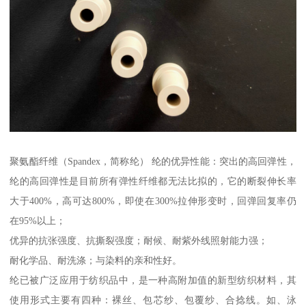
聚氨酯纤维（Spandex，简称纶） 纶的优异性能：突出的高回弹性，
纶的高回弹性是目前所有弹性纤维都无法比拟的，它的断裂伸长率
大于400%，高可达800%，即使在300%拉伸形变时，回弹回复率仍
在95%以上；
优异的抗张强度、抗撕裂强度；耐候、耐紫外线照射能力强；
耐化学品、耐洗涤；与染料的亲和性好。
纶已被广泛应用于纺织品中，是一种高附加值的新型纺织材料，其
使用形式主要有四种：裸丝、包芯纱、包覆纱、合捻线。如、泳