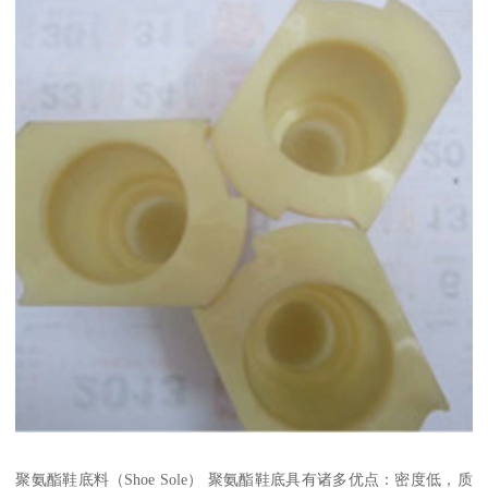
聚氨酯鞋底料（Shoe Sole） 聚氨酯鞋底具有诸多优点：密度低，质