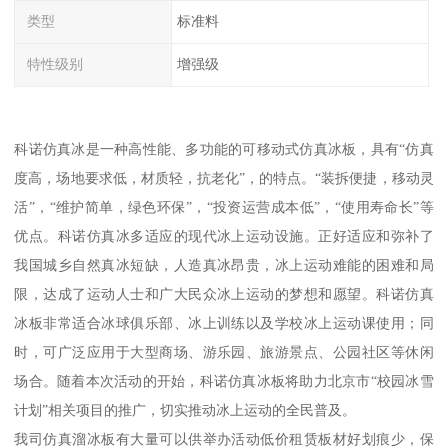
类型
标准料
特性级别
增强级
科诺仿真冰是一种高性能、多功能的可移动式仿真冰板，具有“仿真
度高，场地要求低，材质轻，抗老化”，的特点。“装拆便捷，移动灵
活”，“维护简单，绿色环保”，“投资运营成本低”，“使用寿命长”等
优点。科诺仿真冰多适应的现代冰上运动设施。正好适应和弥补了
我国城乡自然真冰短缺，人造真冰昂贵，冰上运动难能的困难和局
限，达成了运动人士和广大民众冰上运动的梦想和愿望。科诺仿真
冰板非常适合冰球俱乐部、冰上训练以及学校冰上运动课使用；同
时，可广泛应用于大型商场、游乐园、旅游景点、公园社区等休闲
场合。随着本次活动的开始，科诺仿真冰板将助力北京市“校园冰雪
计划”相关项目的推广，切实推动冰上运动的全民普及。
我司仿真溜冰板有大量可以供举办活动低价租赁板材好划痕少，保