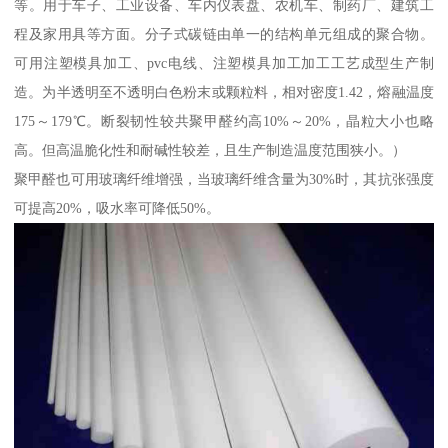
等。用于车子、工业设备、车内仪表盘、农机车、制药厂、建筑工
程及家用具等方面。分子式碳链由单一的结构单元组成的聚合物。
可用注塑模具加工、pvc电线、注塑模具加工加工工艺成型生产制
造。为半透明至不透明白色粉末或颗粒料，相对密度1.42，熔融温度
175～179℃。断裂韧性较共聚甲醛约高10%～20%，晶粒大小也略
高。但高温脆化性和耐碱性较差，且生产制造温度范围狭小。）
聚甲醛也可用玻璃纤维增强，当玻璃纤维含量为30%时，其抗张强度
可提高20%，吸水率可降低50%。