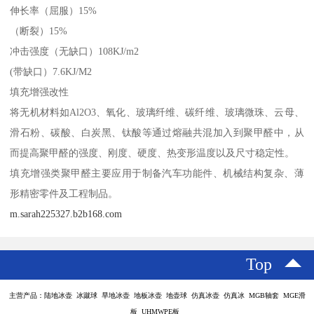
伸长率（屈服）15%
（断裂）15%
冲击强度（无缺口）108KJ/m2
(带缺口）7.6KJ/M2
填充增强改性
将无机材料如Al2O3、氧化、玻璃纤维、碳纤维、玻璃微珠、云母、
滑石粉、碳酸、白炭黑、钛酸等通过熔融共混加入到聚甲醛中，从
而提高聚甲醛的强度、刚度、硬度、热变形温度以及尺寸稳定性。
填充增强类聚甲醛主要应用于制备汽车功能件、机械结构复杂、薄
形精密零件及工程制品。
m.sarah225327.b2b168.com
Top
主营产品：陆地冰壶 冰蹴球 旱地冰壶 地板冰壶 地壶球 仿真冰壶 仿真冰 MGB轴套 MGE滑
板 UHMWPE板