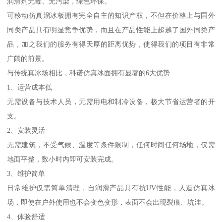
润滑剂无毒、无污染，绿色环保。
可移动仿真溜冰板拥有完全自主的知识产权，不但在价格上与国外
同类产品具有明显竞争优势，而且在产品性能上超越了国外同类产
品，加之我们的服务有得天厚的距离优势，使得我们的项目有非常
广阔的前景。
与传统真冰场相比，科诺仿真冰面拥有显著的6大优势
1、运营成本低
无需设备与技术人员，无需用电和制冷设备，极大节省运营者的开
支。
2、安装灵活
无需建筑，不受气候、温度等条件限制，任何时间任何场地，仅需
地面平整，数小时内即可安装完成。
3、维护简单
日常维护仅需简单清理，自润滑产品具有抗UV性能，人造仿真冰
场，即使在户外使用也不会变色变形，表面不会出现裂痕、坑洼。
4、体验舒适