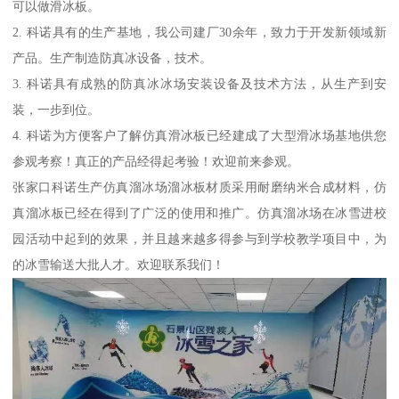
可以做滑冰板。
2. 科诺具有的生产基地，我公司建厂30余年，致力于开发新领域新
产品。生产制造防真冰设备，技术。
3. 科诺具有成熟的防真冰冰场安装设备及技术方法，从生产到安
装，一步到位。
4. 科诺为方便客户了解仿真滑冰板已经建成了大型滑冰场基地供您
参观考察！真正的产品经得起考验！欢迎前来参观。
张家口科诺生产仿真溜冰场溜冰板材质采用耐磨纳米合成材料，仿
真溜冰板已经在得到了广泛的使用和推广。仿真溜冰场在冰雪进校
园活动中起到的效果，并且越来越多得参与到学校教学项目中，为
的冰雪输送大批人才。欢迎联系我们！