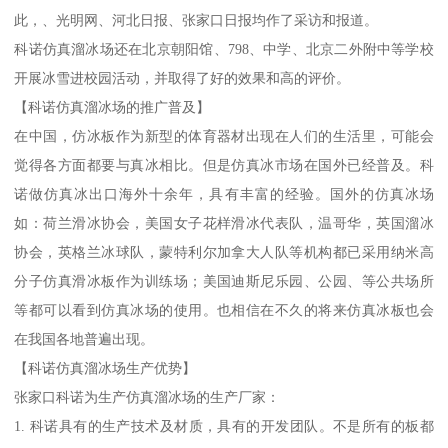
此，、光明网、河北日报、张家口日报均作了采访和报道。
科诺仿真溜冰场还在北京朝阳馆、798、中学、北京二外附中等学校
开展冰雪进校园活动，并取得了好的效果和高的评价。
【科诺仿真溜冰场的推广普及】
在中国，仿冰板作为新型的体育器材出现在人们的生活里，可能会
觉得各方面都要与真冰相比。但是仿真冰市场在国外已经普及。科
诺做仿真冰出口海外十余年，具有丰富的经验。国外的仿真冰场
如：荷兰滑冰协会，美国女子花样滑冰代表队，温哥华，英国溜冰
协会，英格兰冰球队，蒙特利尔加拿大人队等机构都已采用纳米高
分子仿真滑冰板作为训练场；美国迪斯尼乐园、公园、等公共场所
等都可以看到仿真冰场的使用。也相信在不久的将来仿真冰板也会
在我国各地普遍出现。
【科诺仿真溜冰场生产优势】
张家口科诺为生产仿真溜冰场的生产厂家：
1. 科诺具有的生产技术及材质，具有的开发团队。不是所有的板都