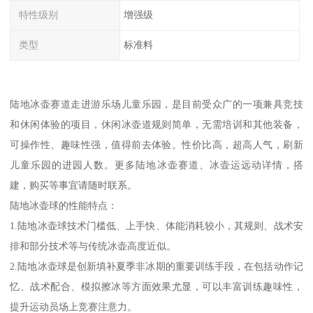
特性级别
增强级
类型
标准料
陆地冰壶赛道走进游乐场儿童乐园，是目前受众广的一项兼具竞技
和休闲体验的项目，休闲冰壶道规则简单，无需培训和其他装备，
可操作性、趣味性强，值得前去体验。性价比高，超高人气，刷新
儿童乐园的进园人数。更多陆地冰壶赛道、冰壶运远动详情，搭
建，购买等事宜请随时联系。
陆地冰壶球的性能特点：
1.陆地冰壶球技术门槛低、上手快、体能消耗较小，其规则、战术安
排和部分技术等与传统冰壶高度近似。
2.陆地冰壶球是创新填补夏季非冰期的重要训练手段，在包括动作记
忆、战术配合、模拟擦冰等方面效果尤显，可以丰富训练趣味性，
提升运动员场上竞赛注意力。