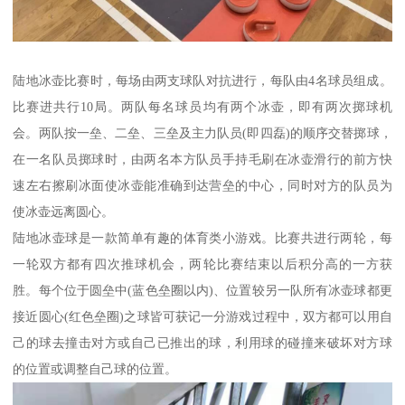
陆地冰壶比赛时，每场由两支球队对抗进行，每队由4名球员组成。
比赛进共行10局。两队每名球员均有两个冰壶，即有两次掷球机
会。两队按一垒、二垒、三垒及主力队员(即四磊)的顺序交替掷球，
在一名队员掷球时，由两名本方队员手持毛刷在冰壶滑行的前方快
速左右擦刷冰面使冰壶能准确到达营垒的中心，同时对方的队员为
使冰壶远离圆心。
陆地冰壶球是一款简单有趣的体育类小游戏。比赛共进行两轮，每
一轮双方都有四次推球机会，两轮比赛结束以后积分高的一方获
胜。每个位于圆垒中(蓝色垒圈以内)、位置较另一队所有冰壶球都更
接近圆心(红色垒圈)之球皆可获记一分游戏过程中，双方都可以用自
己的球去撞击对方或自己已推出的球，利用球的碰撞来破坏对方球
的位置或调整自己球的位置。