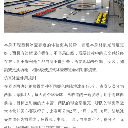
本身工程塑料冰壶赛道的体验更具优势，赛道本身材质光滑度更
好，而且有边框保护措施，不容易出线，玩耍过程中的安全感始终
存在，但不够完是产品自身不能折叠，需要现场去拆卸、安装，如
频繁更换场地，相比较便携式冰壶赛道会相对麻烦些。
仿真冰壶使用规则：
在赛道两边分别放置两种不同颜色的陆地冰壶各8个。参赛队员分为
两队，每队4人，每人两个冰壶球，从赛道的一端发球，用手将球向
前推，目标是对面的大本营，两队的球全部推完，哪队的球更靠近
大本营的圆心哪队得分，比赛可分为2局，4局，6局，8局。陆地冰
壶赛道分为前置线，后置线，中线，T线，自由防守区，得分区，无
效区。详细使用规则可咨询科诺工作人员。