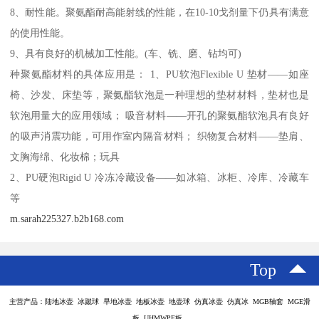
8、耐性能。聚氨酯耐高能射线的性能，在10-10戈剂量下仍具有满意
的使用性能。
9、具有良好的机械加工性能。(车、铣、磨、钻均可)
种聚氨酯材料的具体应用是： 1、PU软泡Flexible U 垫材——如座
椅、沙发、床垫等，聚氨酯软泡是一种理想的垫材材料，垫材也是
软泡用量大的应用领域； 吸音材料——开孔的聚氨酯软泡具有良好
的吸声消震功能，可用作室内隔音材料； 织物复合材料——垫肩、
文胸海绵、化妆棉；玩具
2、PU硬泡Rigid U 冷冻冷藏设备——如冰箱、冰柜、冷库、冷藏车
等
m.sarah225327.b2b168.com
Top
主营产品：陆地冰壶 冰蹴球 旱地冰壶 地板冰壶 地壶球 仿真冰壶 仿真冰 MGB轴套 MGE滑
板 UHMWPE板