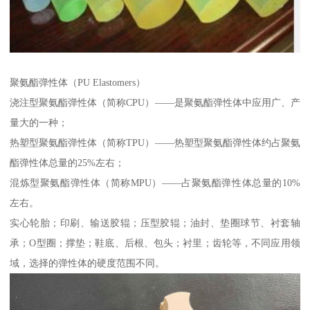
聚氨酯弹性体（PU Elastomers）
浇注型聚氨酯弹性体（简称CPU）——是聚氨酯弹性体中应用广、产
量大的一种；
热塑型聚氨酯弹性体（简称TPU）——热塑型聚氨酯弹性体约占聚氨
酯弹性体总量的25%左右；
混炼型聚氨酯弹性体（简称MPU）——占聚氨酯弹性体总量的10%
左右。
实心轮胎；印刷、输送胶辊；压型胶辊；油封、垫圈球节、衬套轴
承；O型圈；撑垫；鞋底、后根、包头；衬里；齿轮等，不同应用领
域，选择的弹性体的硬度范围不同。