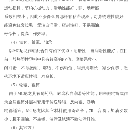
运动损耗，节约机械动力，滑动性能好，静、动摩擦
系数相差小，因此不会像金属那样有粘滞现象，对异物理性能好、
能避免缸套拉毛，无油自润滑，密封性好、不易漏油、
寿命长，提高工作效率。
（4）轴套、轴瓦、轴承
以MC尼龙作轴配合件有如下优点：耐磨性、自润滑性能好，在目
前一般热塑性塑料中具有较高的PV值。摩擦系数小、
耐冲击、不易抱轴、熔结、不伤轴颈，润滑周期长、减少保养，恶
劣环境下适应性强、寿命长。
（5）轮辊、辊筒
由于MC尼龙具有耐药品、耐磨和自润滑等性能，用来做辊筒或作
为金属辊筒外层衬套用于传送导辊、反向辊、游动
辊都适宜。MC尼龙比其它材料使用寿命长，加工容易，加油次数
少，且不漏油、不生锈、油污及锈渍不致沾污纤维。
（6）其它方面