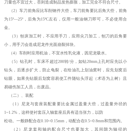
刀量也不宜过大，否则造成制品发热膨胀，加工完全不符合尺寸。
（2）车刀前角应比车削钢件大些，车刀前角要比后角大些，前角
为15º—25º，后角为15ºC左右，仅用一般油钢刀即可，不必使用合
金。
（3）刨床加工时，不应用手刀，应用尖刀加工，刨刀的后角要
小，用手刀会造成尼龙件光面崩裂掉块。
（4）车削时应用机油，不宜水性乳化液，因尼龙吸水。
（5）钻孔时，车床不超过200转/分，如钻20mm上孔时应先以小
钻头，后逐步扩大，防止龟裂，在给油孔上划油窝时，应先划窝后
钻眼，如果先钻眼后划窝容易使工件随钻头浮起（术语为上树）且
易碰伤加工人员，出废品。
（二）、装配
（1）尼龙与套座装配量要比金属过盈量大些，过盈量外径的
1~1.2%，这样使衬套压入轴套座后具有适当张力，以防
松动。一般静配合在0.10~0.15mm，动配合在0.5~0.8mm和范围内。
（2）尼龙套和轴的配合尺寸也要加大，其间隙为轴径的