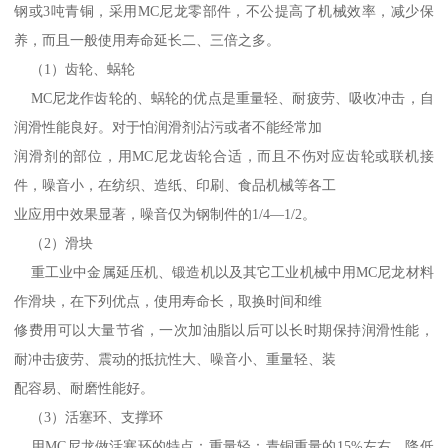
钢或3吨青铜，采用MC尼龙零部件，不公提高了机械效率，减少保
养，而且一般使用寿命延长二、三倍之多。
（1）齿轮、蜗轮
MC尼龙作齿轮的、蜗轮的优点是重量轻、耐疲劳、吸收冲击，自
润滑性能良好。对于怕润滑剂沾污或者不能经常加
润滑剂的部位，用MC尼龙齿轮合适，而且不伤对应齿轮或联机接
件，噪音小，在纺织、造纸、印刷、食品机械等各工
业应用中效果显著，噪音仅为钢制件的1/4—1/2。
（2）滑块
重工业中金属延压机、锻造机以及其它工业机械中用MC尼龙材料
作滑块，在下列优点，使用寿命长，取换时间和维
修费用可以大量节省，一次加油脂以后可以长时期保持润滑性能，
耐冲击疲劳、震动的抵抗性大、噪音小、重量轻、装
配容易、耐磨性能好。
（3）活塞环、支撑环
用MC尼龙做活塞环的特点：重量轻：青铜重量的15%左右，降低