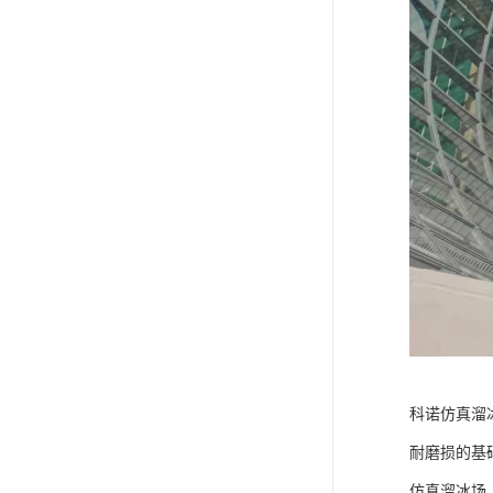
科诺仿真溜
耐磨损的基
仿真溜冰场