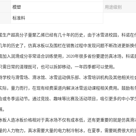
模塑
用途级别
标准料
诺生产超高分子量聚乙烯已经有几十年的历史，由于冰雪进校园，科诺在
几年的历史了，仿真冰板以及围栏在销售过程中发现问题不断改进更新换
面加入润滑成分非常适合训练使用，2020年很多省份要建仿真冰场，科
只需日常的清理既可，也可以拆卸移动，一年四季都可以使用。
持学校与滑雪场、滑冰馆、冰雪运动俱乐部、冰雪培训机构及其他相关社
实际，量力而行，在现有经费渠道内解决冰雪运动课程相关费用。鼓励有
会或冬季运动节。通过竞技、趣味等比赛及活动项目，吸引更多的中小学
展。
冰板人造冰板价格相对于真冰场不仅有成本低，还有更重要的就是仿真滑
量的人力物力，真冰需要大量的电力制冷制冰，在夏季，需要耗费很大的