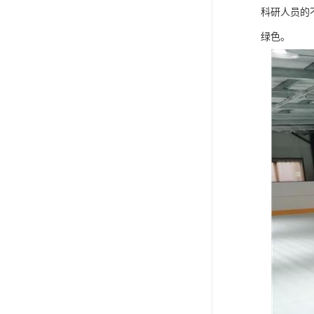
可卷冰壶
科研人员的
绿色。
超高抗磨块