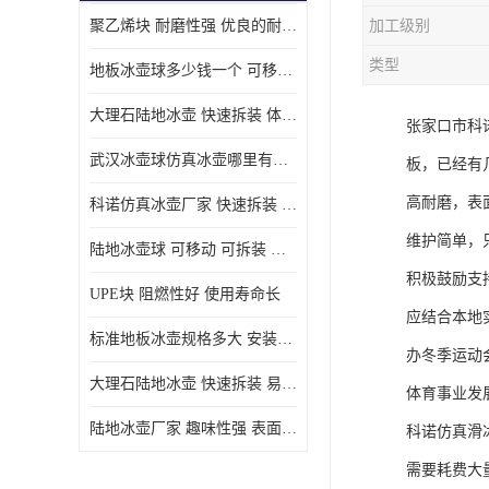
聚乙烯块 耐磨性强 优良的耐低温
加工级别
MGA滑板滑块
类型
地板冰壶球多少钱一个 可移动 可拆装 滑行阻力小
MGE滑板滑块
大理石陆地冰壶 快速拆装 体积小 重量轻
张家口市科
尼龙轴套
武汉冰壶球仿真冰壶哪里有卖 趣味性强 体积小 重量轻
板，已经有
尼龙板
高耐磨，表
科诺仿真冰壶厂家 快速拆装 不受季节影响
MGE承压垫
维护简单，
陆地冰壶球 可移动 可拆装 表面具有自润滑功能
超高板
积极鼓励支
UPE块 阻燃性好 使用寿命长
超高贴面板
应结合本地
标准地板冰壶规格多大 安装简单 方便携带和存储
办冬季运动
超高海底板
大理石陆地冰壶 快速拆装 易于学习和掌握
体育事业发
超高铺路板
陆地冰壶厂家 趣味性强 表面具有自润滑功能
科诺仿真滑
超高轴套
需要耗费大