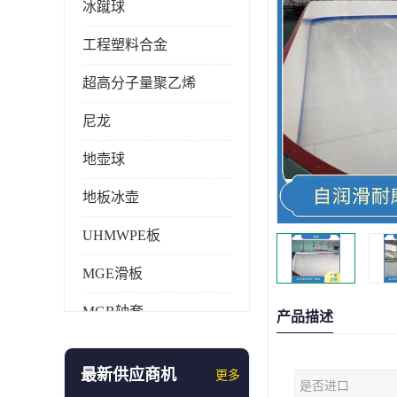
冰蹴球
工程塑料合金
超高分子量聚乙烯
尼龙
地壶球
地板冰壶
UHMWPE板
MGE滑板
MGB轴套
产品描述
旱地冰壶
最新供应商机
更多
是否进口
仿真冰壶