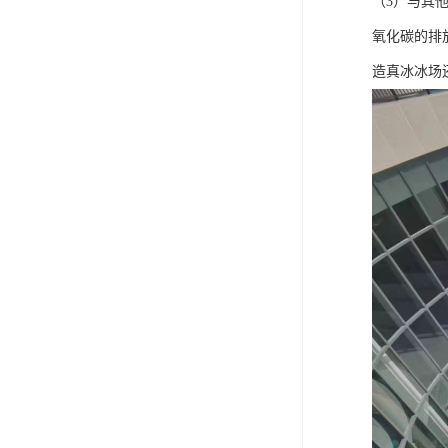
（3）与其
氧化碳的排
造真冰冰场