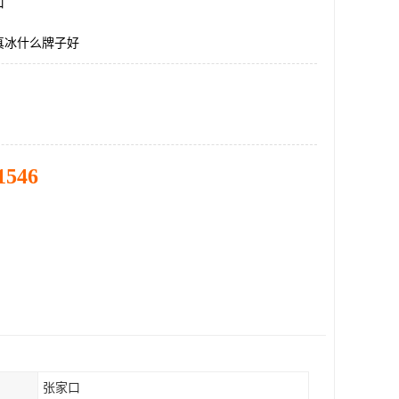
口
真冰什么牌子好
1546
张家口