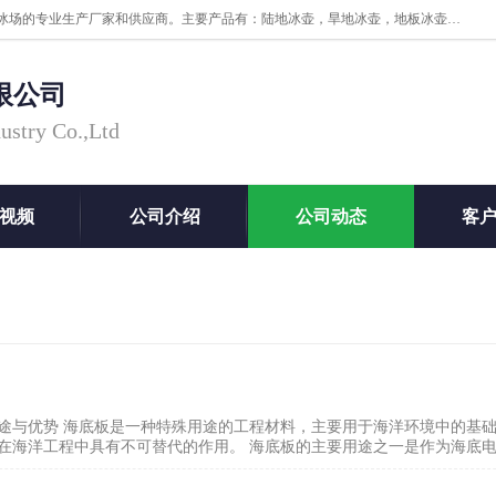
张家口市科诺工程塑料有限公司是超高分子量聚乙烯，高密度板，仿真冰场的专业生产厂家和供应商。主要产品有：陆地冰壶，旱地冰壶，地板冰壶，地壶球，仿真冰壶，仿真冰，冰蹴球，MGB轴套，MGE滑板，高密度板，仿真冰场等产品。欢迎有需要的朋友前来联系。
限公司
ustry Co.,Ltd
视频
公司介绍
公司动态
客
途与优势 海底板是一种特殊用途的工程材料，主要用于海洋环境中的基
在海洋工程中具有不可替代的作用。 海底板的主要用途之一是作为海底电