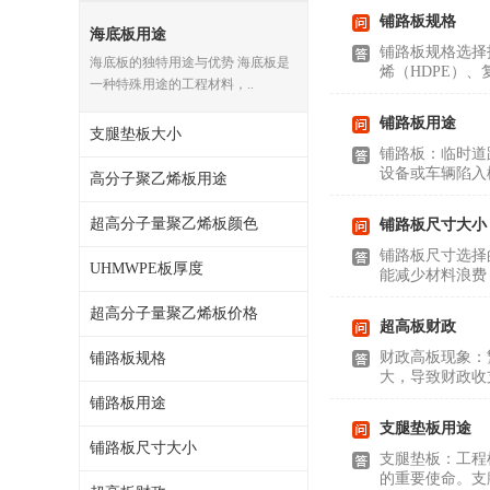
铺路板规格
海底板用途
MGA滑板滑块
铺路板规格选择
海底板的独特用途与优势 海底板是
烯（HDPE）
MGE滑板滑块
一种特殊用途的工程材料，..
铺路板用途
尼龙轴套
支腿垫板大小
铺路板：临时道
设备或车辆陷入
尼龙板
高分子聚乙烯板用途
MGE承压垫
超高分子量聚乙烯板颜色
铺路板尺寸大小
铺路板尺寸选择
UHMWPE板厚度
超高板
能减少材料浪费，
超高分子量聚乙烯板价格
超高贴面板
超高板财政
财政高板现象：
铺路板规格
超高海底板
大，导致财政收
铺路板用途
超高铺路板
支腿垫板用途
铺路板尺寸大小
超高轴套
支腿垫板：工程
的重要使命。支