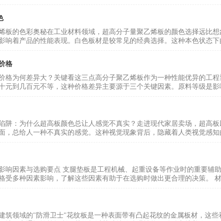
色
烯板的色彩奥秘在工业材料领域，超高分子量聚乙烯板的颜色选择远比想
影响着产品的性能表现。白色板材是较常见的经典选择。这种本色状态下的U
价格
价格为何差异大？关键看这三点高分子聚乙烯板作为一种性能优异的工程
十元到几百元不等，这种价格差异主要源于三个关键因素。原料等级是影响
陷阱：为什么超高板颜色总让人感觉不真实？走进现代家居卖场，超高板
面，总给人一种不真实的感觉。这种视觉现象背后，隐藏着人类视觉感知的
影响因素与选购要点 支腿垫板是工程机械、起重设备等作业时的重要辅
格受多种因素影响，了解这些因素有助于在选购时做出更合理的决策。 材质
建筑领域的"防滑卫士"花纹板是一种表面带有凸起花纹的金属板材，这