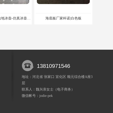
标准旱地冰壶-陆地冰壶-仿真冰壶厂家科诺可定制
海底板厂家科诺|白色板
13810971546
地址：河北省 张家口 宣化区 顺元综合楼A座3
层
工程机械MGA材料MGA板材生产厂家
石油钻井大型锅炉用MGE板MGE滑板NGE板
联系人：魏兴亲
女士
（电子商务）
微信帐号：jodie-pek