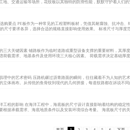
工地、交通运输等场所，花纹板以其独特的防滑性能，默默守护着人们的安
及选购要点 PE板作为一种常见的工程塑料板材，凭借其耐腐蚀、抗冲击
板的尺寸要求各异，选择合适的规格直接影响使用效果。 标准尺寸与厚度范围
的三大关键因素 铺路板作为临时道路或重型设备支撑的重要材料，其厚
虑荷载需求、地基条件及使用环境三大核心因素。 荷载需求决定基础厚度 
肌理中的艺术密码 压路机碾过沥青路面的瞬间，往往藏着不为人知的艺
的立体画布。从传统的鱼骨纹到现代的几何拼接，每道纹路都在诉说不同的
洋工程的影响 在海洋工程中，海底板的尺寸设计直接影响着结构的稳定
要根据承载需求、海底地质条件以及安装环境综合考量。 海底板尺寸的关键
首页
1
2
3
4
5
6
下页