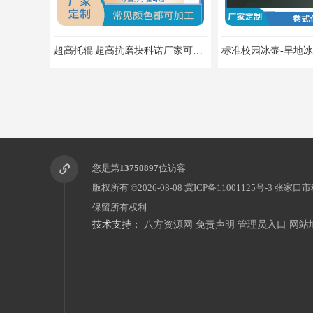
超高托辊|超高抗磨块科诺厂家可定制
您是第
13750897
位访客
版权所有 ©2026-08-08
冀ICP备11001125号-3
张家口市
保留所有权利.
技术支持：
八方资源网
免责声明
管理员入口
网站
仿真冰厂家-仿真溜冰场-仿真冰场科诺可定制