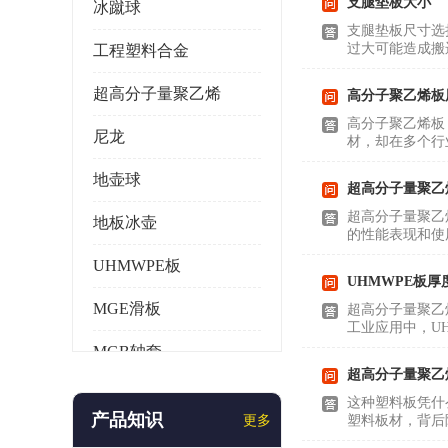
支腿垫板大小
冰蹴球
支腿垫板尺寸选
过大可能造成搬
工程塑料合金
超高分子量聚乙烯
高分子聚乙烯板
高分子聚乙烯板
尼龙
材，却在多个行
地壶球
超高分子量聚乙
超高分子量聚乙
地板冰壶
的性能表现和使
UHMWPE板
UHMWPE板厚
MGE滑板
超高分子量聚乙
工业应用中，U
MGB轴套
超高分子量聚乙
旱地冰壶
这种塑料板凭什
产品知识
更多
塑料板材，背后
仿真冰壶