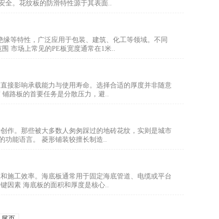
全。花纹板的防滑特性源于其表面..
、绝缘等特性，广泛应用于包装、建筑、化工等领域。不同
 市场上常见的PE板宽度通常在1米..
度直接影响承载能力与使用寿命。选择合适的厚度并非随意
铺路板的首要任务是分散压力，避..
术创作。那些被大多数人匆匆踩过的地砖花纹，实则是城市
功能语言。 菱形铺装较擅长制造..
性和施工效率。海底板通常用于固定海底管道、电缆或平台
因素 海底板的面积和厚度是核心..
尾页