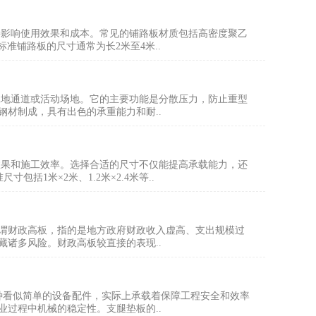
接影响使用效果和成本。常见的铺路板材质包括高密度聚乙
准铺路板的尺寸通常为长2米至4米..
工地通道或活动场地。它的主要功能是分散压力，防止重型
材制成，具有出色的承重能力和耐..
效果和施工效率。选择合适的尺寸不仅能提高承载能力，还
1米×2米、1.2米×2.4米等..
谓财政高板，指的是地方政府财政收入虚高、支出规模过
诸多风险。财政高板较直接的表现..
种看似简单的设备配件，实际上承载着保障工程安全和效率
过程中机械的稳定性。支腿垫板的..