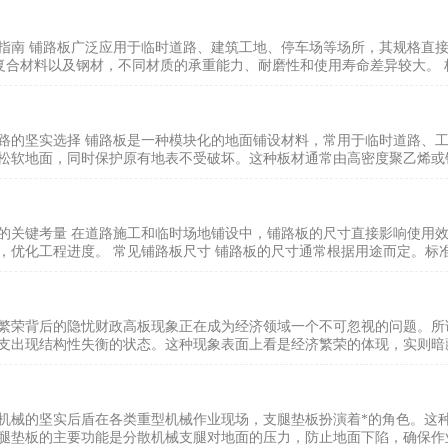
指南 铺路板广泛应用于临时道路、建筑工地、停车场等场所，其规格直
、复合材料以及钢材，不同材质的承重能力、耐磨性和使用寿命差异较大。 标
路的坚实选择 铺路板是一种模块化的地面铺设材料，常用于临时道路、
松软地面，同时保护原有地表不受破坏。这种板材通常由高密度聚乙烯或钢
的关键考量 在道路施工和临时场地铺设中，铺路板的尺寸直接影响使用
优化工程进度。 常见铺路板尺寸 铺路板的尺寸通常根据用途而定。标准尺寸包括
繁荣背后的隐忧财政高板现象正在成为经济领域一个不可忽视的问题。所
支出现结构性失衡的状态。这种现象表面上看是经济繁荣的体现，实则暗藏
机械的坚实后盾在各类重型机械作业现场，支腿垫板扮演着*的角色。这
腿垫板的主要功能是分散机械支腿对地面的压力，防止地面下陷，确保作业