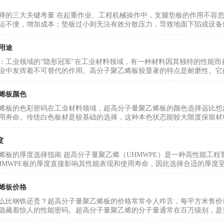
择的三大关键考量 在起重作业、工程机械操作中，支腿垫板的作用不容
运不便，增加成本；垫板过小则无法有效分散压力，导致地面下陷或设备倾斜
用途
：工业领域的“隐形冠军”在工业材料领域，有一种材料因其独特的性能
业中发挥着不可替代的作用。高分子聚乙烯板较显著的特点是耐磨性。它的
烯板颜色
烯板的色彩密码在工业材料领域，超高分子量聚乙烯板的颜色选择远比想
用寿命。传统白色板材是较基础的选择，这种本色状态能较大限度保留材料
度
烯板的厚度选择指南 超高分子量聚乙烯（UHMWPE）是一种高性能工
HMWPE板的厚度直接影响其性能表现和使用寿命，因此选择合适的厚度至关
烯板价格
么比钢铁还贵？超高分子量聚乙烯板的价格常常令人咋舌，每平方米售价
隐藏着惊人的性能密码。超高分子量聚乙烯的分子量通常在百万级别，是普