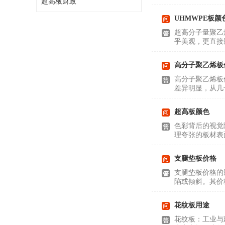
超高板财政
可卷冰壶
UHMWPE板颜
超高抗磨块
超高分子量聚乙
乎美观，更直接
高分子聚乙烯板
高分子聚乙烯板
差异明显，从几
超高板颜色
色彩背后的视觉
理夸张的板材表
支腿垫板价格
支腿垫板价格的
陷或倾斜。其价
花纹板用途
花纹板：工业与