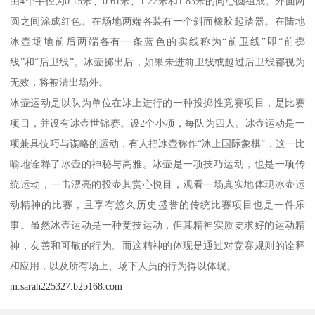
由4个半径为0.15米、0.61米、1.22米和1.83米的同心圆组成。外面两
圆之间涂成红色。在场地两端各装有一个斜面橡胶起踏器。在陆地
冰壶场地前后两端各有一条蓝色的实线称为“前卫线”即“前掷
线”和“后卫线”。冰壶掷出后，如果未进前卫线或越过后卫线都视为
无效，将被清出场外。
冰壶运动是以队为单位在冰上进行的一种投掷性竞赛项目，是比赛
项目，并设有冰壶世锦赛。设2个小项，每队为四人。冰壶运动是一
项兼具技巧与谋略的运动，有人把冰壶称作“冰上国际象棋”，这一比
喻地诠释了冰壶的神秘与高雅。冰壶是一项技巧运动，也是一项传
统运动，一击漂亮的投壶其赏心悦目，观看一场真实地体现冰壶运
动精神的比赛，且享有悠久历史盛誉的传统比赛项目也是一件乐
事。虽然冰壶运动是一种竞技运动，但其精神实质要求好的运动精
神，友善和可敬的行为。而这精神的体现是通过对竞赛规则的诠释
和应用，以及所有场上、场下人员的行为得以体现。
m.sarah225327.b2b168.com