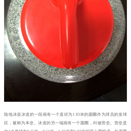
陆地冰壶冰道的一段画有一个直径为1.83米的圆圈作为球员的发球
区，被称为本垒。冰道的另一端画有一个圆圈，叫做营垒。营垒是