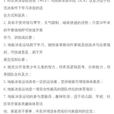
1. 经世界冰壶联合会（WCF）与国际冰壶学院（ICA）认定为适于在
无冰条件下学习冰壶的适
合方式和器具；
2. 具有不受环境与季节、天气限制，铺装便捷的优势；只需20平米
的平整场地即可快速开展
学习、训练或比赛；
3. 地板冰壶运动易于学习、能快速掌握动作要领及技战术与比赛规
则，可快速普及，易于开
展交流和比赛；
4. 能充分开发青少年儿童的智力，培养其逻辑思考、分析能力，培
养团队合作及力；
5. 地板冰壶运动具有一定的运动量，坚持锻炼可增强身体素质；
6. 地板冰壶运动是一项安全性极高的团队对抗的体育项目；
7. 地板冰壶运动的参与度极高，趣味性强，适于幼儿园、学校、社
区等开展各类趣味体育活
动、家庭亲子赛事，丰富并增进各类组织与家庭间的交流；