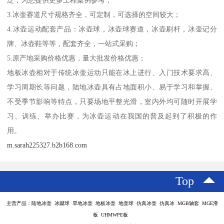
泛，为您提供更多工程案例参考；
3.冰壶赛道尺寸规格齐全，可定制，可选择的空间较大；
4.冰壶运动配套产品：冰壶球，冰壶球赛道，冰壶刷杆，冰壶记分
牌、冰壶鞋等等，配套齐全，一站式采购；
5.原产地采购价格优惠，量大批发价格优惠；
地板冰壶相对于传统冰壶运动只能在冰上进行、入门技术要求高、
学习周期长等问题，陆地冰壶具有占地面积小、易于学习和掌握、
不受季节影响等特点，只要场地平整光滑，室内外均可随时开展学
习、训练、举办比赛，为冰壶运动在我国的普及起到了积极的作
用。
m.sarah225327.b2b168.com
Top
主营产品：陆地冰壶 冰蹴球 旱地冰壶 地板冰壶 地壶球 仿真冰壶 仿真冰 MGB轴套 MGE滑
板 UHMWPE板