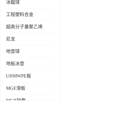
冰蹴球
工程塑料合金
超高分子量聚乙烯
尼龙
地壶球
地板冰壶
UHMWPE板
MGE滑板
MGB轴套
旱地冰壶
仿真冰壶