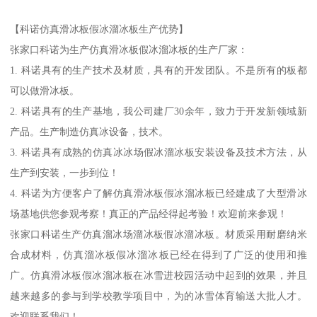
【科诺仿真滑冰板假冰溜冰板生产优势】
张家口科诺为生产仿真滑冰板假冰溜冰板的生产厂家：
1. 科诺具有的生产技术及材质，具有的开发团队。不是所有的板都
可以做滑冰板。
2. 科诺具有的生产基地，我公司建厂30余年，致力于开发新领域新
产品。生产制造仿真冰设备，技术。
3. 科诺具有成熟的仿真冰冰场假冰溜冰板安装设备及技术方法，从
生产到安装，一步到位！
4. 科诺为方便客户了解仿真滑冰板假冰溜冰板已经建成了大型滑冰
场基地供您参观考察！真正的产品经得起考验！欢迎前来参观！
张家口科诺生产仿真溜冰场溜冰板假冰溜冰板。材质采用耐磨纳米
合成材料，仿真溜冰板假冰溜冰板已经在得到了广泛的使用和推
广。仿真滑冰板假冰溜冰板在冰雪进校园活动中起到的效果，并且
越来越多的参与到学校教学项目中，为的冰雪体育输送大批人才。
欢迎联系我们！