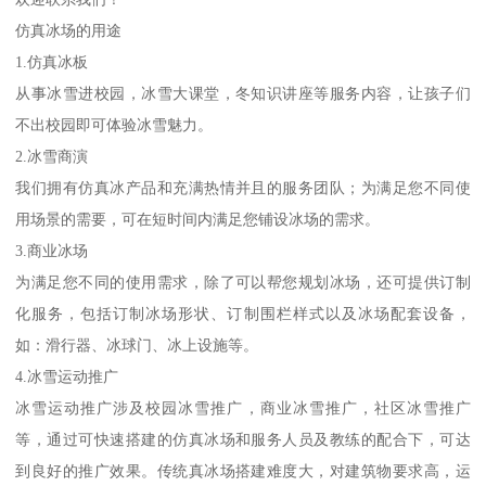
仿真冰场的用途
1.仿真冰板
从事冰雪进校园，冰雪大课堂，冬知识讲座等服务内容，让孩子们
不出校园即可体验冰雪魅力。
2.冰雪商演
我们拥有仿真冰产品和充满热情并且的服务团队；为满足您不同使
用场景的需要，可在短时间内满足您铺设冰场的需求。
3.商业冰场
为满足您不同的使用需求，除了可以帮您规划冰场，还可提供订制
化服务，包括订制冰场形状、订制围栏样式以及冰场配套设备，
如：滑行器、冰球门、冰上设施等。
4.冰雪运动推广
冰雪运动推广涉及校园冰雪推广，商业冰雪推广，社区冰雪推广
等，通过可快速搭建的仿真冰场和服务人员及教练的配合下，可达
到良好的推广效果。传统真冰场搭建难度大，对建筑物要求高，运