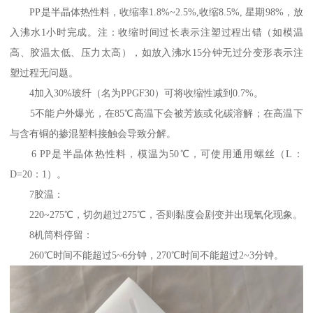
PP是半晶体热性料，收缩率1.8%~2.5%,收缩8.5%, 星期98%，放
入沸水1小时完成。注：收缩时间过长表示注塑过程出错（如模温
高、胶温太低、压力太高），如放入沸水15分钟无过分变形表示注
塑过程无问题。
4加入30%玻纤（名为PPGF30）可将收缩性减到0.7%。
5不能户外爆光，在85℃高温下会被芳族或化碳溶解；在高温下
与含有铜的掺混塑料接触会导致分解。
6 PP是半晶体热性料，模温为50℃，可使用通用螺丝（L：
D=20：1）。
7胶温：
220~275℃，切勿超过275℃，否则黏度会剧变并出现氧化现象。
8机筒料停留：
260℃时间不能超过5~6分钟，270℃时间不能超过2~3分钟。