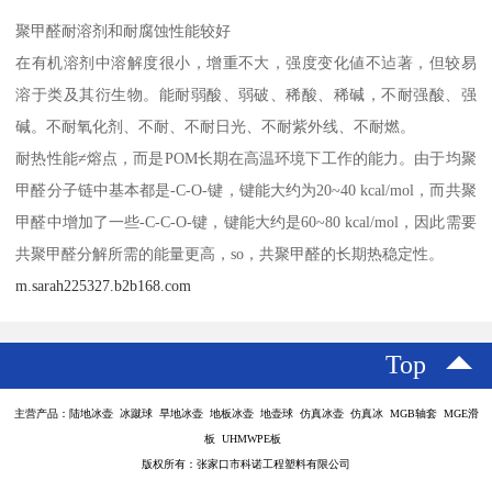
聚甲醛耐溶剂和耐腐蚀性能较好
在有机溶剂中溶解度很小，增重不大，强度变化値不迠著，但较易
溶于类及其衍生物。能耐弱酸、弱破、稀酸、稀碱，不耐强酸、强
碱。不耐氧化剂、不耐、不耐日光、不耐紫外线、不耐燃。
耐热性能≠熔点，而是POM长期在高温环境下工作的能力。由于均聚
甲醛分子链中基本都是-C-O-键，键能大约为20~40 kcal/mol，而共聚
甲醛中增加了一些-C-C-O-键，键能大约是60~80 kcal/mol，因此需要
共聚甲醛分解所需的能量更高，so，共聚甲醛的长期热稳定性。
m.sarah225327.b2b168.com
Top
主营产品：陆地冰壶 冰蹴球 旱地冰壶 地板冰壶 地壶球 仿真冰壶 仿真冰 MGB轴套 MGE滑
板 UHMWPE板
版权所有：张家口市科诺工程塑料有限公司