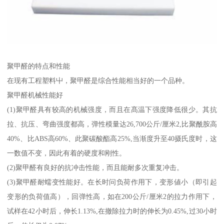
聚甲醛的特点和性能
在现有工程塑料屮，聚甲醛是综合性能相当好的一个品种。
聚甲醛机械性能好
(1)聚甲醛具有较高的机械强度，而且在髙温下强度降低很少。其抗
拉、抗压、弯曲强度都高，弹性模量达26,700公斤/厘米2,比聚酰胺高
40%、比ABS高60%、此聚碳酸酯高25%,当渐度升至40摄氏度时，这
一数值不变，因此有着的硬度和刚性。
(2)聚甲醛有良好的抗冲击性能，而且能耐多次重复冲击。
(3)聚甲醛耐蠕变性能好。在长时问负荷作用下，变形値小（即引起
变形的负荷值高），回弹性高，如在200公斤/厘米2的拉力作用下，
试样在42小时后，伸长1.13%,在撤除拉力时的伸长为0.45%,过30小时