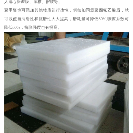
人造心脏瓣膜、顶椎、假肢等。
聚甲醛也可添加其他物质进行改性，例如加同意聚四氟乙烯后，就
可以使自润滑性和抗磨性大大提高，磨耗量可降低80%,嘹擦系数可
降低60%，抗张强度也有提髙。