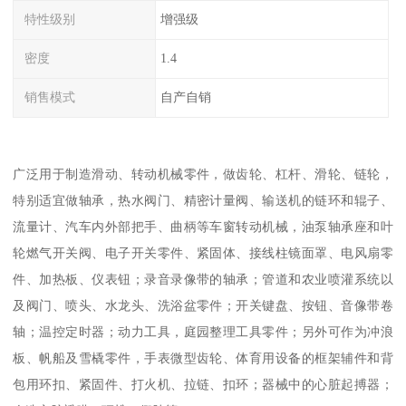
特性级别
增强级
密度
1.4
销售模式
自产自销
广泛用于制造滑动、转动机械零件，做齿轮、杠杆、滑轮、链轮，
特别适宜做轴承，热水阀门、精密计量阀、输送机的链环和辊子、
流量计、汽车内外部把手、曲柄等车窗转动机械，油泵轴承座和叶
轮燃气开关阀、电子开关零件、紧固体、接线柱镜面罩、电风扇零
件、加热板、仪表钮；录音录像带的轴承；管道和农业喷灌系统以
及阀门、喷头、水龙头、洗浴盆零件；开关键盘、按钮、音像带卷
轴；温控定时器；动力工具，庭园整理工具零件；另外可作为冲浪
板、帆船及雪橇零件，手表微型齿轮、体育用设备的框架辅件和背
包用环扣、紧固件、打火机、拉链、扣环；器械中的心脏起搏器；