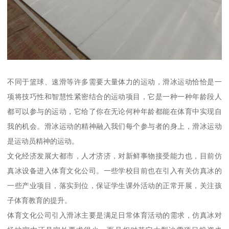
不同于篮球、速滑等许多需要大量体力的运动，滑冰运动恰恰是一
项将技巧性和智慧性紧密结合的运动项目，它是一种一种年龄段人
都可以参与的运动，它给了你在无论何种年龄都能在体育中实现自
我的机会。滑冰运动的精神融入我们每个参与者的身上，滑冰运动
是运动员精神的运动。
文化经济发展大都市，人才济济，对新鲜事物接受能力也，目前仿
真冰设备进入体育文化公司。一些学校目前也在引入有关仿真冰的
一些产业项目，落实到位，保证学生课外活动的正常开展，关注孩
子体育教育的提升。
体育文化公司引入滑冰主要是满足日常体育活动的需求，仿真冰对