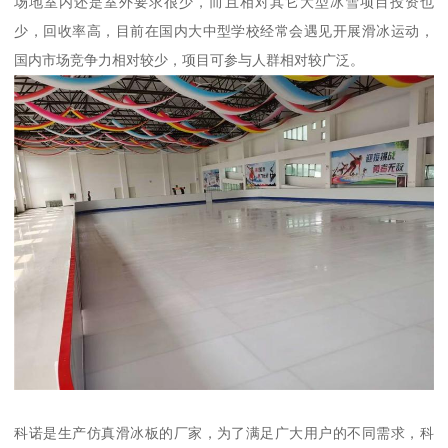
场地室内还是室外要求很少，而且相对其它大型冰雪项目投资也
少，回收率高，目前在国内大中型学校经常会遇见开展滑冰运动，
国内市场竞争力相对较少，项目可参与人群相对较广泛。
科诺是生产仿真滑冰板的厂家，为了满足广大用户的不同需求，科