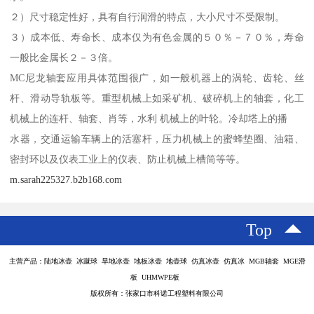
２）尺寸稳定性好，具有自行润滑的特点，大小尺寸不受限制。
３）成本低、寿命长、成本仅为有色金属的５０％－７０％，寿命
一般比金属长２－３倍。
MC尼龙轴套应用具体范围很广，如一般机器上的涡轮、齿轮、丝
杆、滑动导轨板等。重型机械上如采矿机、破碎机上的轴套，化工
机械上的连杆、轴套、肖等，水利 机械上的叶轮。冷却塔上的播
水器，交通运输车辆上的活塞杆，压力机械上的蜜蜂垫圈、油箱、
密封环以及仪表工业上的仪表、防止机械上槽筒等等。
m.sarah225327.b2b168.com
Top
主营产品：陆地冰壶 冰蹴球 旱地冰壶 地板冰壶 地壶球 仿真冰壶 仿真冰 MGB轴套 MGE滑
板 UHMWPE板
版权所有：张家口市科诺工程塑料有限公司