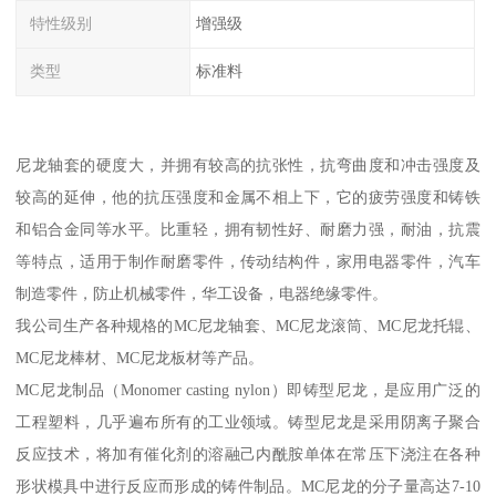
特性级别
增强级
类型
标准料
尼龙轴套的硬度大，并拥有较高的抗张性，抗弯曲度和冲击强度及
较高的延伸，他的抗压强度和金属不相上下，它的疲劳强度和铸铁
和铝合金同等水平。比重轻，拥有韧性好、耐磨力强，耐油，抗震
等特点，适用于制作耐磨零件，传动结构件，家用电器零件，汽车
制造零件，防止机械零件，华工设备，电器绝缘零件。
我公司生产各种规格的MC尼龙轴套、MC尼龙滚筒、MC尼龙托辊、
MC尼龙棒材、MC尼龙板材等产品。
MC尼龙制品（Monomer casting nylon）即铸型尼龙，是应用广泛的
工程塑料，几乎遍布所有的工业领域。铸型尼龙是采用阴离子聚合
反应技术，将加有催化剂的溶融己内酰胺单体在常压下浇注在各种
形状模具中进行反应而形成的铸件制品。MC尼龙的分子量高达7-10