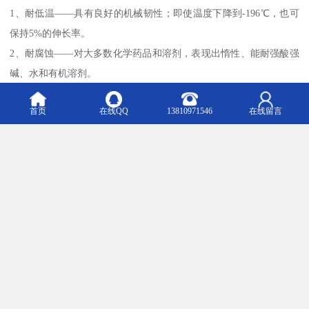
1、耐低温——具有良好的机械韧性；即使温度下降到-196℃，也可
保持5%的伸长率。
2、耐腐蚀——对大多数化学药品和溶剂，表现出惰性、能耐强酸强
碱、水和有机溶剂。
3、耐气候——有塑料中佳的老化寿命。
首页
在线QQ
13810971546
在线留言
4、高润滑——是固体材料中摩擦系数低者。
5、不粘附——是固体材料中小的表面张力，不粘附物质。
6、害——具有生理惰性，作为和脏器长期植入体内无不良反应。
7、电绝缘性——可以抵抗1500伏高压电。