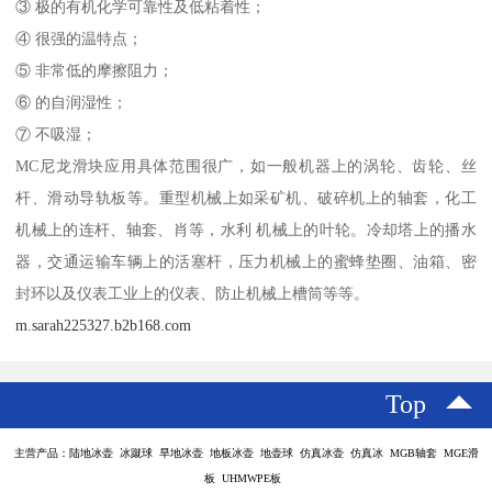
③ 极的有机化学可靠性及低粘着性；
④ 很强的温特点；
⑤ 非常低的摩擦阻力；
⑥ 的自润湿性；
⑦ 不吸湿；
MC尼龙滑块应用具体范围很广，如一般机器上的涡轮、齿轮、丝
杆、滑动导轨板等。重型机械上如采矿机、破碎机上的轴套，化工
机械上的连杆、轴套、肖等，水利 机械上的叶轮。冷却塔上的播水
器，交通运输车辆上的活塞杆，压力机械上的蜜蜂垫圈、油箱、密
封环以及仪表工业上的仪表、防止机械上槽筒等等。
m.sarah225327.b2b168.com
Top
主营产品：陆地冰壶 冰蹴球 旱地冰壶 地板冰壶 地壶球 仿真冰壶 仿真冰 MGB轴套 MGE滑
板 UHMWPE板