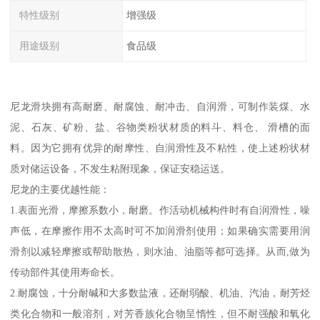
特性级别
增强级
用途级别
食品级
尼龙滑块拥有高耐磨、耐腐蚀、耐冲击、自润滑，可制作装煤、水
泥、石灰、矿粉、盐、谷物类粉状材质的料斗、料仓、 滑槽的面
料。因为它拥有优异的耐摩性、自润滑性及不粘性，使上述粉状材
质对储运设备，不发生粘附现象，保证安稳运送。
尼龙的主要优越性能：
1.表面光滑，摩擦系数小，耐磨。作活动机械构件时有自润滑性，噪
声低，在摩擦作用不太高时可不加润滑剂使用；如果确实需要用润
滑剂以减轻摩擦或帮助散热，则水油、油脂等都可选择。从而,做为
传动部件其使用寿命长。
2.耐腐蚀，十分耐碱和大多数盐液，还耐弱酸、机油、汽油，耐芳烃
类化合物和一般溶剂，对芳香族化合物呈惰性，但不耐强酸和氧化