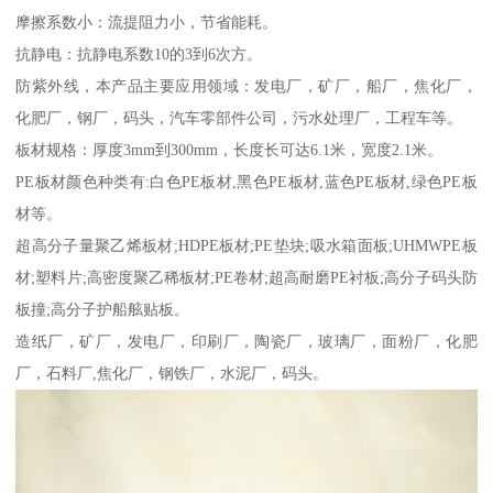
摩擦系数小：流提阻力小，节省能耗。
抗静电：抗静电系数10的3到6次方。
防紫外线，本产品主要应用领域：发电厂，矿厂，船厂，焦化厂，
化肥厂，钢厂，码头，汽车零部件公司，污水处理厂，工程车等。
板材规格：厚度3mm到300mm，长度长可达6.1米，宽度2.1米。
PE板材颜色种类有:白色PE板材,黑色PE板材,蓝色PE板材,绿色PE板
材等。
超高分子量聚乙烯板材;HDPE板材;PE垫块;吸水箱面板;UHMWPE板
材;塑料片;高密度聚乙稀板材;PE卷材;超高耐磨PE衬板;高分子码头防
板撞;高分子护船舷贴板。
造纸厂，矿厂，发电厂，印刷厂，陶瓷厂，玻璃厂，面粉厂，化肥
厂，石料厂,焦化厂，钢铁厂，水泥厂，码头。