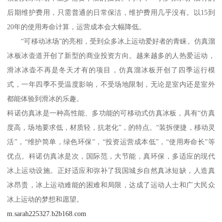
后期维护费用，只需普通的日常保洁，维护费用几乎没有。以15到
20年的使用寿命计算，运营成本会大幅降低。
“可移动冰场”的亮相，受到众多冰上运动爱好者的青睐。仿真溜
冰板冰壶道开创了新型的商业投资方向。越来越多的人热爱运动，
滑冰冰壶不再是冬天才有的项目，仿真溜冰板开创了四季运行模
式，一年四季不受温度影响，不受场地限制，无论是室内还是室外
都能体验到滑冰的乐趣。
科诺仿真冰是一种高性能、多功能的可移动式仿真冰板，具有“仿真
度高，场地要求低，材质轻，抗老化”，的特点。“装拆便捷，移动灵
活”，“维护简单，绿色环保”，“投资运营成本低”，“使用寿命长”等
优点。科诺仿真冰是次，国际范，大节能，真环保，多适应的现代
冰上运动设施。正好适应和弥补了我国城乡自然真冰短缺，人造真
冰昂贵，冰上运动难能的困难和局限，达成了运动人士和广大民众
冰上运动的梦想和愿望。
m.sarah225327.b2b168.com