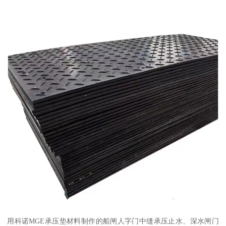
用科诺MGE承压垫材料制作的船闸人字门中缝承压止水、深水闸门