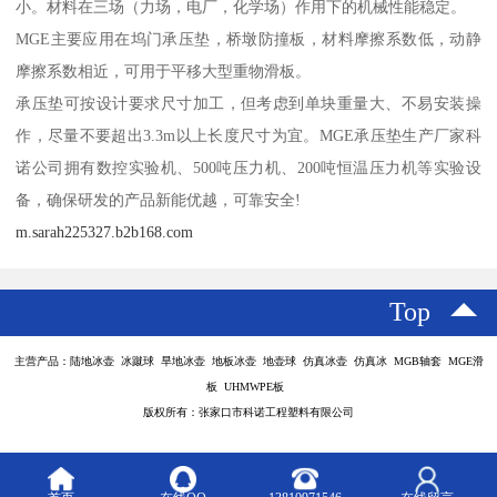
小。材料在三场（力场，电厂，化学场）作用下的机械性能稳定。
MGE主要应用在坞门承压垫，桥墩防撞板，材料摩擦系数低，动静
摩擦系数相近，可用于平移大型重物滑板。
承压垫可按设计要求尺寸加工，但考虑到单块重量大、不易安装操
作，尽量不要超出3.3m以上长度尺寸为宜。MGE承压垫生产厂家科
诺公司拥有数控实验机、500吨压力机、200吨恒温压力机等实验设
备，确保研发的产品新能优越，可靠安全!
m.sarah225327.b2b168.com
Top
主营产品：陆地冰壶 冰蹴球 旱地冰壶 地板冰壶 地壶球 仿真冰壶 仿真冰 MGB轴套 MGE滑
板 UHMWPE板
版权所有：张家口市科诺工程塑料有限公司