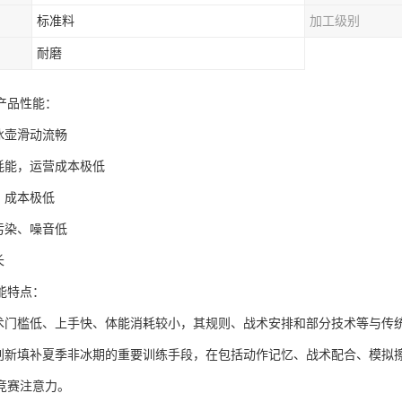
标准料
加工级别
耐磨
产品性能：
冰壶滑动流畅
冰耗能，运营成本极低
，成本极低
污染、噪音低
长
能特点：
技术门槛低、上手快、体能消耗较小，其规则、战术安排和部分技术等与传
是创新填补夏季非冰期的重要训练手段，在包括动作记忆、战术配合、模拟
竞赛注意力。