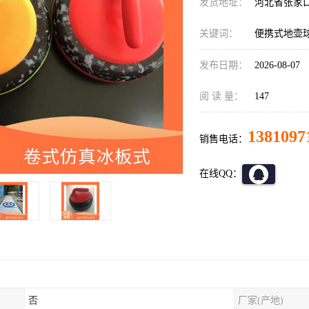
发货地址：
河北省张家
关键词：
便携式地壶
发布日期：
2026-08-07
阅 读 量：
147
1381097
销售电话：
在线QQ：
否
厂家(产地)