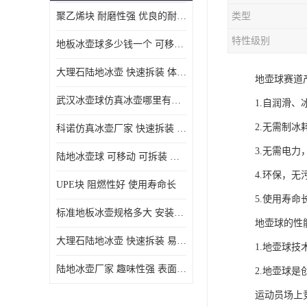
聚乙烯块 耐磨性强 优良的耐低温
类型
MGA滑板滑块
特性级别
地板冰壶球多少钱一个 可移动 可拆装 滑行阻力小
MGE滑板滑块
大理石陆地冰壶 快速拆装 体积小 重量轻
地壶球赛道
尼龙轴套
武汉冰壶球仿真冰壶哪里有卖 趣味性强 体积小 重量轻
1.自润滑、
尼龙板
2.无需制
科诺仿真冰壶厂家 快速拆装 不受季节影响
MGE承压垫
3.无需电力
陆地冰壶球 可移动 可拆装 表面具有自润滑功能
超高板
4.环保，无
UPE块 阻燃性好 使用寿命长
超高贴面板
5.使用寿命
标准地板冰壶规格多大 安装简单 方便携带和存储
地壶球的性
超高海底板
大理石陆地冰壶 快速拆装 易于学习和掌握
1.地壶球
超高铺路板
陆地冰壶厂家 趣味性强 表面具有自润滑功能
2.地壶球
超高轴套
运动员场上