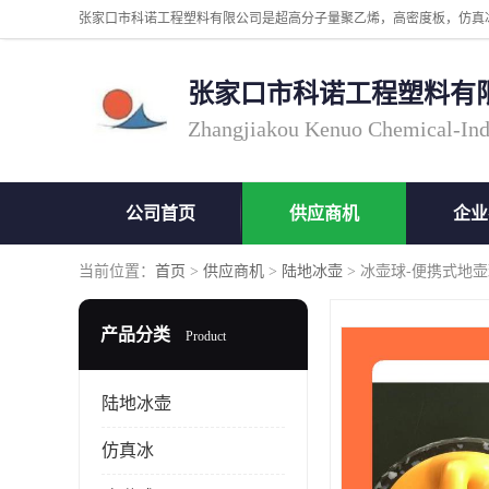
张家口市科诺工程塑料有
Zhangjiakou Kenuo Chemical-Ind
公司首页
供应商机
企业
当前位置：
首页
>
供应商机
>
陆地冰壶
> 冰壶球-便携式地
产品分类
Product
陆地冰壶
仿真冰