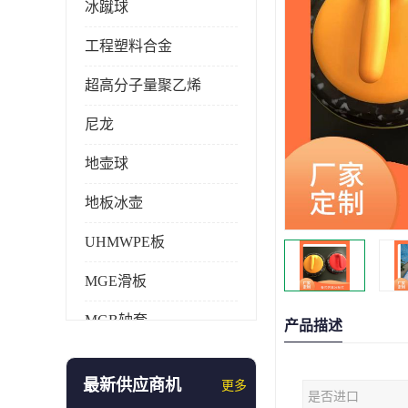
冰蹴球
工程塑料合金
超高分子量聚乙烯
尼龙
地壶球
地板冰壶
UHMWPE板
MGE滑板
MGB轴套
产品描述
旱地冰壶
最新供应商机
更多
是否进口
仿真冰壶