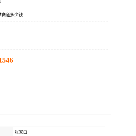
口
球赛道多少钱
1546
张家口