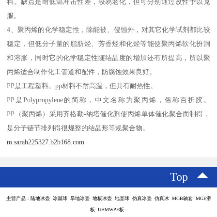
料。缺点是耐低温冲击性差，较易老化，但可分别通过改性予以克
服。
4、聚丙烯的化学稳定性，除能被、侵蚀外，对其它化学试剂都比较
稳定，但低分子量的脂肪烃、芳香烃和化烃等能使聚丙烯软化扮洞
和溶胀，同时它的化学稳定性随结晶度的增加还有所提高，所以聚
丙烯适合制作化工管道和配件，防腐蚀效果良好。
PP是工程塑料。pp材料不耐高温，但具有耐热性。
PP是Polypropylene的简称，中文名称为聚丙烯，俗称百折胶。
PP（聚丙烯）采用齐格勒-纳塔催化剂使丙烯单体催化聚合而制得，
是分子链节排列得很规整的结晶形等规聚合物。
m.sarah225327.b2b168.com
Top
主营产品：陆地冰壶 冰蹴球 旱地冰壶 地板冰壶 地壶球 仿真冰壶 仿真冰 MGB轴套 MGE滑
板 UHMWPE板