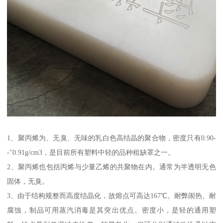
1、聚丙烯为、无臭、无味的乳白色高结晶的聚合物，密度只有0.90-
-"0.91g/cm3，是目前所有塑料中轻的品种租缺罩之一。
2、聚丙烯也包括丙烯与少量乙烯的共聚物在内。通常为半透明无色
固体，无臭。
3、由于结构规整而高度结晶化，故熔点可高达167℃。耐弊闹热、耐
腐蚀，制品可用蒸汽消毒是其突出优点。密度小，是轻的通用塑