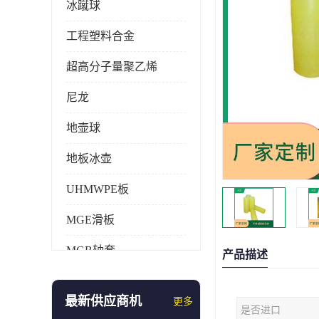
冰蹴球
工程塑料合金
超高分子量聚乙烯
尼龙
地壶球
地板冰壶
UHMWPE板
MGE滑板
MGB轴套
产品描述
旱地冰壶
最新供应商机
更多
是否进口
仿真冰壶