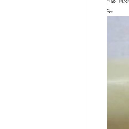
性能、耐挠
等。