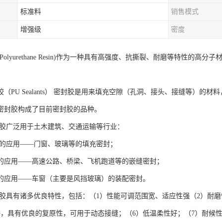
标准料
销售模式
增强级
密度
Polyurethane Resin)作为一种具有高强度、抗撕裂、耐磨等特性的
（PU Sealants） 密封胶是用来填充空隙（孔洞、接头、接缝等）
密封胶构成了目前密封胶的品种。
胶广泛用于土木建筑、交通运输等行业：
的应用——门窗、玻璃等的填充密封；
的应用——高速公路、桥梁、飞机跑道等的嵌缝密封；
的应用——车窗（主要是风挡玻璃）的装配密封。
胶具有诸多优良特性，包括：（1）性能可调范围宽、适应性强（2）耐磨
好，具有优良的复原性，可用于动态接缝；（6）低温柔性好；（7）耐候性好