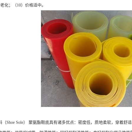
物老化；（10）价格适中。
料（Shoe Sole） 聚氨酯鞋底具有诸多优点：密度低，质地柔软，穿着