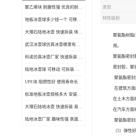
聚乙烯块 耐磨性强 优良的耐低温
类型
MGA滑板滑块
特性级别
地板冰壶球多少钱一个 可移动 可拆装 滑行阻力小
MGE滑板滑块
大理石陆地冰壶 快速拆装 体积小 重量轻
聚氨酯树脂(
尼龙轴套
武汉冰壶球仿真冰壶哪里有卖 趣味性强 体积小 重量轻
用。
尼龙板
聚氨酯密封胶
科诺仿真冰壶厂家 快速拆装 不受季节影响
MGE承压垫
密封胶、聚
陆地冰壶球 可移动 可拆装 表面具有自润滑功能
超高板
聚氨酯密封
UPE块 阻燃性好 使用寿命长
超高贴面板
在建筑方面
标准地板冰壶规格多大 安装简单 方便携带和存储
在土木方面
超高海底板
大理石陆地冰壶 快速拆装 易于学习和掌握
在汽车方面
超高铺路板
陆地冰壶厂家 趣味性强 表面具有自润滑功能
聚氨酯密封
超高轴套
（5）弹性