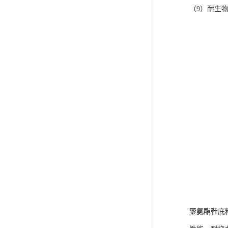
可卷冰壶
（9）耐生
超高抗磨块
聚氨酯鞋底