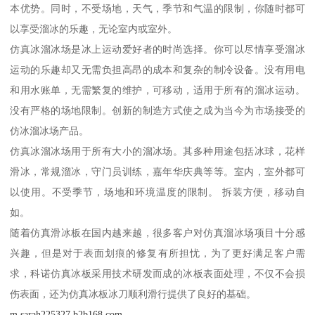
本优势。同时，不受场地，天气，季节和气温的限制，你随时都可
以享受溜冰的乐趣，无论室内或室外。
仿真冰溜冰场是冰上运动爱好者的时尚选择。你可以尽情享受溜冰
运动的乐趣却又无需负担高昂的成本和复杂的制冷设备。没有用电
和用水账单，无需繁复的维护，可移动，适用于所有的溜冰运动。
没有严格的场地限制。创新的制造方式使之成为当今为市场接受的
仿冰溜冰场产品。
仿真冰溜冰场用于所有大小的溜冰场。其多种用途包括冰球，花样
滑冰，常规溜冰，守门员训练，嘉年华庆典等等。室内，室外都可
以使用。不受季节，场地和环境温度的限制。 拆装方便，移动自
如。
随着仿真滑冰板在国内越来越，很多客户对仿真溜冰场项目十分感
兴趣，但是对于表面划痕的修复有所担忧，为了更好满足客户需
求，科诺仿真冰板采用技术研发而成的冰板表面处理，不仅不会损
伤表面，还为仿真冰板冰刀顺利滑行提供了良好的基础。
m.sarah225327.b2b168.com