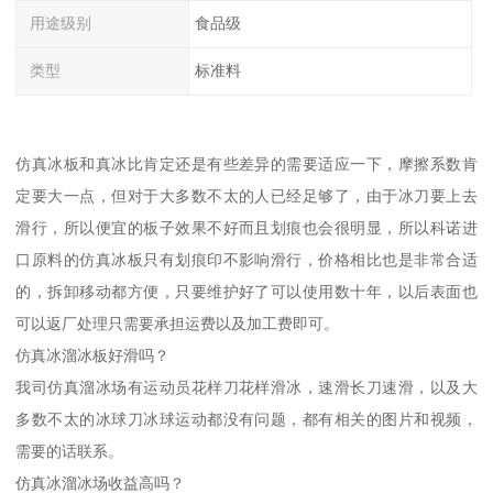
用途级别
食品级
类型
标准料
仿真冰板和真冰比肯定还是有些差异的需要适应一下，摩擦系数肯
定要大一点，但对于大多数不太的人已经足够了，由于冰刀要上去
滑行，所以便宜的板子效果不好而且划痕也会很明显，所以科诺进
口原料的仿真冰板只有划痕印不影响滑行，价格相比也是非常合适
的，拆卸移动都方便，只要维护好了可以使用数十年，以后表面也
可以返厂处理只需要承担运费以及加工费即可。
仿真冰溜冰板好滑吗？
我司仿真溜冰场有运动员花样刀花样滑冰，速滑长刀速滑，以及大
多数不太的冰球刀冰球运动都没有问题，都有相关的图片和视频，
需要的话联系。
仿真冰溜冰场收益高吗？