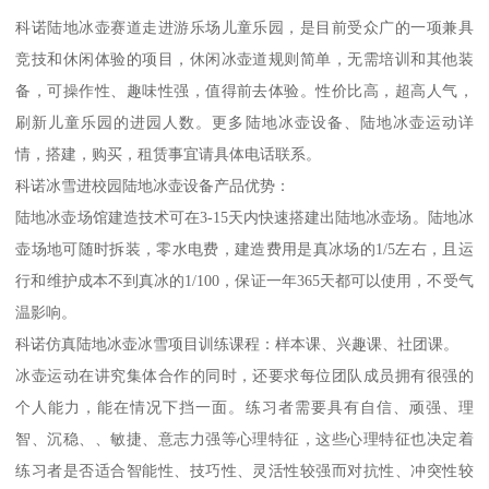
科诺陆地冰壶赛道走进游乐场儿童乐园，是目前受众广的一项兼具
竞技和休闲体验的项目，休闲冰壶道规则简单，无需培训和其他装
备，可操作性、趣味性强，值得前去体验。性价比高，超高人气，
刷新儿童乐园的进园人数。更多陆地冰壶设备、陆地冰壶运动详
情，搭建，购买，租赁事宜请具体电话联系。
科诺冰雪进校园陆地冰壶设备产品优势：
陆地冰壶场馆建造技术可在3-15天内快速搭建出陆地冰壶场。陆地冰
壶场地可随时拆装，零水电费，建造费用是真冰场的1/5左右，且运
行和维护成本不到真冰的1/100，保证一年365天都可以使用，不受气
温影响。
科诺仿真陆地冰壶冰雪项目训练课程：样本课、兴趣课、社团课。
冰壶运动在讲究集体合作的同时，还要求每位团队成员拥有很强的
个人能力，能在情况下挡一面。练习者需要具有自信、顽强、理
智、沉稳、、敏捷、意志力强等心理特征，这些心理特征也决定着
练习者是否适合智能性、技巧性、灵活性较强而对抗性、冲突性较