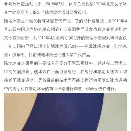
参与到冰壶运动中来，2019年3月，体育总局视察2019年北京女子冰
壶世锦赛期间，提出了陆地冰壶项目研发设想。
陆地冰壶是中国的特有冰壶替代产品，它的成长速度快，从2019年4
月20日中国冰壶协会发布招募社会资源共同研发仿真冰壶赛道和仿
真冰壶的公告，到2019年4月在哈尔滨召开的陆地冰壶规则研讨会仅
一年，国内已经出现了陆地冰壶俱乐部——河北冰缘冰壶（陆地冰
壶）俱乐部。目前陆地冰壶已经进入第二代产品。
陆地冰壶道采用的主要成分是高分子聚乙烯材料，通过在上面洒上
特制的润滑剂，使冰壶在上面能够滑行，在滑行和稳定弧线方面都
接近于冰壶运动。尽管目前的技术尚不能支撑运动员做出冰壶运动
中的刷冰动作来对冰壶的前行线路进行调整，但研发仍在进行。