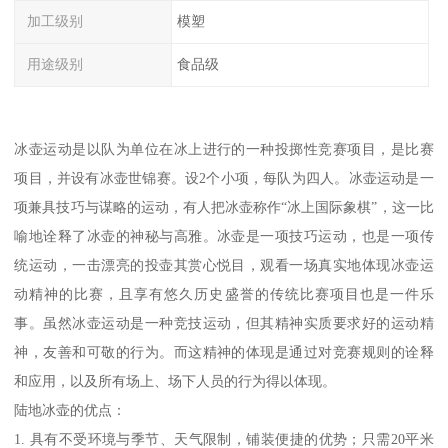
加工级别
模塑
用途级别
食品级
冰壶运动是以队为单位在冰上进行的一种投掷性竞赛项目，是比赛
项目，并设有冰壶世锦赛。设2个小项，每队为四人。冰壶运动是一
项兼具技巧与谋略的运动，有人把冰壶称作“冰上国际象棋”，这一比
喻地诠释了冰壶的神秘与高雅。冰壶是一项技巧运动，也是一项传
统运动，一击漂亮的投壶其赏心悦目，观看一场真实地体现冰壶运
动精神的比赛，且享有悠久历史盛誉的传统比赛项目也是一件乐
事。虽然冰壶运动是一种竞技运动，但其精神实质要求好的运动精
神，友善和可敬的行为。而这精神的体现是通过对竞赛规则的诠释
和应用，以及所有场上、场下人员的行为得以体现。
陆地冰壶的优点：
1. 具有不受环境与季节、天气限制，铺装便捷的优势；只需20平米