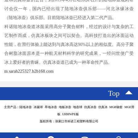
讨会仅一年，国内已经出现了陆地冰壶俱乐部——河北冰缘冰壶
（陆地冰壶）俱乐部。目前陆地冰壶已经进入第二代产品。
科诺陆地冰壶道冰面采用高分子聚合材料，经过的设计与复杂的工
艺制作而成，仿真冰板块之间可以契合。高科技打造出的冰面运动
性能，在滑行体验上能达到与真冰高达90%以上的相似度。高分子聚
合树脂冰面原本是一种航天材料科学的研究成果，一经问世便广受
冰上爱好者的青睐。仿真冰壶道已成为一种革命性产品。
m.sarah225327.b2b168.com
Top
主营产品：陆地冰壶 冰蹴球 旱地冰壶 地板冰壶 地壶球 仿真冰壶 仿真冰 MGB轴套 MGE滑
板 UHMWPE板
版权所有：张家口市科诺工程塑料有限公司