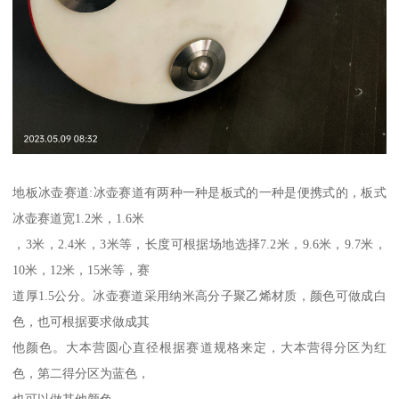
地板冰壶赛道:冰壶赛道有两种一种是板式的一种是便携式的，板式
冰壶赛道宽1.2米，1.6米
，3米，2.4米，3米等，长度可根据场地选择7.2米，9.6米，9.7米，
10米，12米，15米等，赛
道厚1.5公分。冰壶赛道采用纳米高分子聚乙烯材质，颜色可做成白
色，也可根据要求做成其
他颜色。大本营圆心直径根据赛道规格来定，大本营得分区为红
色，第二得分区为蓝色，