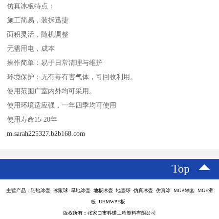
仿真冰板特点：
施工简易，装拆迅捷
面积灵活，随机调整
无需用电，成本
操作简单：易于日常清理与维护
环境保护：无有毒有害气体，可回收利用。
使用范围广室内外均可采用。
使用环境适应强，一年四季均可使用
使用寿命15-20年
m.sarah225327.b2b168.com
Top
主营产品：陆地冰壶 冰蹴球 旱地冰壶 地板冰壶 地壶球 仿真冰壶 仿真冰 MGB轴套 MGE滑
板 UHMWPE板
版权所有：张家口市科诺工程塑料有限公司