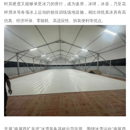
时其硬度又能够承受冰刀的滑行，成为速滑，冰球，冰壶，乃至花
样滑冰等各项冰上运动的较佳训练场地设施，相比传统真冰具有高
仿真、经济环保、零能耗、高适应性、拆装便利等优点。
开展“南展西扩东进”冰雪装备器材示范应用。围绕冰雪运动“南展西