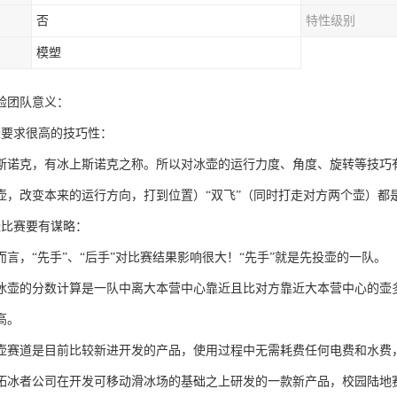
否
特性级别
模塑
验团队意义：
壶要求很高的技巧性：
斯诺克，有冰上斯诺克之称。所以对冰壶的运行力度、角度、旋转等技巧有
壶，改变本来的运行方向，打到位置）“双飞”（同时打走对方两个壶）都
壶比赛要有谋略：
而言，“先手”、“后手”对比赛结果影响很大！“先手”就是先投壶的一队。
冰壶的分数计算是一队中离大本营中心靠近且比对方靠近大本营中心的壶
高。
壶赛道是目前比较新进开发的产品，使用过程中无需耗费任何电费和水费
拓冰者公司在开发可移动滑冰场的基础之上研发的一款新产品，校园陆地