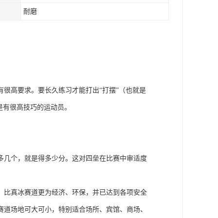
耐磨
很高要求。要长久练习才能打出“打摆”（也就是
是有很高技巧的运动员。
多几个，就是得多少分。这对四垒在比赛中审适度
，比真冰赛道更为经济、环保，并已达到各项安全
赛道场地可大可小，特别适合场所、宾馆、商场、