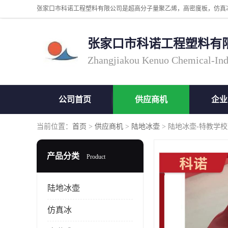
张家口市科诺工程塑料有
Zhangjiakou Kenuo Chemical-Ind
公司首页
供应商机
企业
当前位置：
首页
>
供应商机
>
陆地冰壶
> 陆地冰壶-特教学
产品分类
Product
陆地冰壶
仿真冰