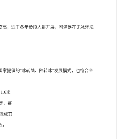
度高，适于各年龄段人群开展，可满足在无冰环境
家提倡的“冰转陆、陆转冰”发展模式，也符合全
.6米
米等，赛
做成其
色，