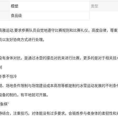
模塑
类型
食品级
高雅运动,要求参赛队员自觉地遵守比赛规则和比赛礼仪，高度自律，尊
员以友好协商方式进行处理。
没有身体对抗，是通过冰壶的撞击对抗来进行比赛，更多的是对于相关技
制
冬季不怕冷
期、场地条件限制与场馆建设成本高昂等都是制约冰雪运动发展的不利条
设备的制约，有平地就可开展。
象棋”
静结合，注重技巧，对体能没有过多要求。会锻炼参与者身体的柔韧性和