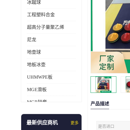
冰蹴球
工程塑料合金
超高分子量聚乙烯
尼龙
地壶球
地板冰壶
UHMWPE板
MGE滑板
MGB轴套
产品描述
旱地冰壶
最新供应商机
更多
是否进口
仿真冰壶