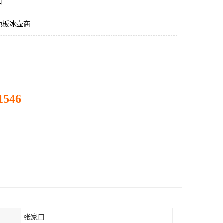
口
地板冰壶商
1546
张家口