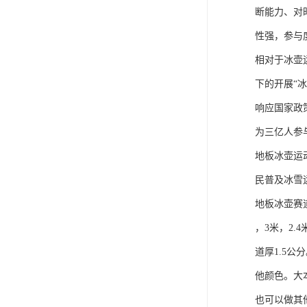
可卷冰壶
断能力、对
性强，参与
超高抗磨块
相对于冰壶
下的开展“
响应国家政
为三亿人参
地板冰壶运
民普及冰雪
地板冰壶赛
，3米，2.
道厚1.5
他颜色。大
也可以做其