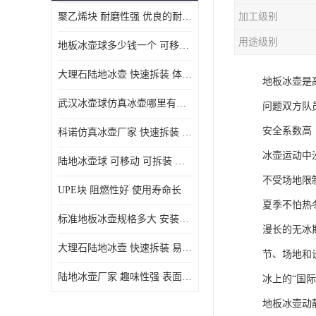
聚乙烯块 耐磨性强 优良的耐低温
加工级别
MGA滑板滑块
用途级别
地板冰壶球多少钱一个 可移动 可拆装 滑行阻力小
MGE滑板滑块
大理石陆地冰壶 快速拆装 体积小 重量轻
地板冰壶是
尼龙轴套
武汉冰壶球仿真冰壶哪里有卖 趣味性强 体积小 重量轻
问题双方队
尼龙板
安全系数高
科诺仿真冰壶厂家 快速拆装 不受季节影响
MGE承压垫
冰壶运动中
陆地冰壶球 可移动 可拆装 表面具有自润滑功能
超高板
不受场地限
UPE块 阻燃性好 使用寿命长
超高贴面板
夏季不怕热
标准地板冰壶规格多大 安装简单 方便携带和存储
漫长的无冰
超高海底板
大理石陆地冰壶 快速拆装 易于学习和掌握
节、场地和
超高铺路板
陆地冰壶厂家 趣味性强 表面具有自润滑功能
冰上的“国际
超高轴套
地板冰壶动