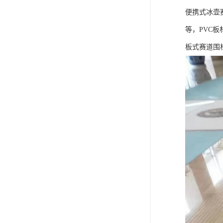
便携式冰壶赛
等，PVC板
板式赛道围