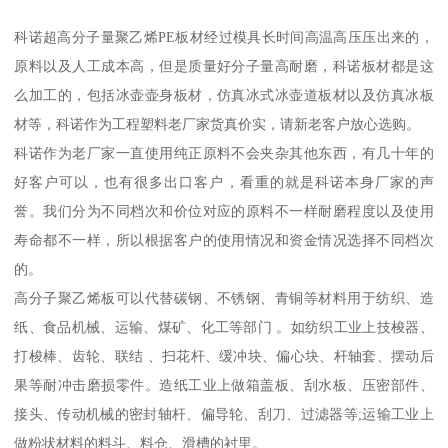
科诺超高分子量聚乙烯PE板材经过模具长时间高温高压压出来的，
原料以及人工成本高，但是质量好分子量高耐磨，科诺板材都是这
么加工的，包括冰壶壶身板材，仿真冰式冰壶道板材以及仿真冰板
材等，科诺作为工程塑料老厂家货真价实，请新老客户放心选购。
科诺作为老厂家一直使用纯正原料不会夹杂其他东西，有几十年的
好客户可以，也有很多出口客户，看重的就是科诺本身厂家的声
誉。我们分为不同档次和价位对应的原料不一样耐磨程度以及使用
寿命都不一样，所以根据客户的使用情况和资金情况选择不同档次
的。
高分子聚乙烯板可以代替碳钢、不锈钢、青铜等材料用于纺织、造
纸、食品机械、运输、煤矿、化工等部门 。如纺织工业上技梭器、
打梭棒、齿轮、联结 、扫花杆、缓冲块、偏心块、杆轴套、摆动后
果等耐冲击磨损零件。造纸工业上做箱盖板、刮水板、压密部件、
接头、传动机械的密封轴杆、偏导轮、刮刀、过滤器等;运输工业上
做粉状材料的料斗、料仓、滑槽的衬里。