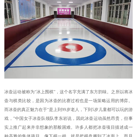
冰壶运动被称为“冰上围棋”，这个名字充满了东方韵味。之所以将冰
壶与棋类比较，是因为冰壶的比赛过程也是一场策略运用的博弈。
而冰壶的真正魅力在于“是上到99岁老人，下到5岁儿童都可以玩的游
戏，”中国女子冰壶队领队李东岩说，因此冰壶运动虽然昂贵，但事
实上推广起来并非想象的那般困难。许多人都把冰壶项目描述成一
种高雅的集体项目，像下棋一样，就是把棋盘搬到了冰面上，而且