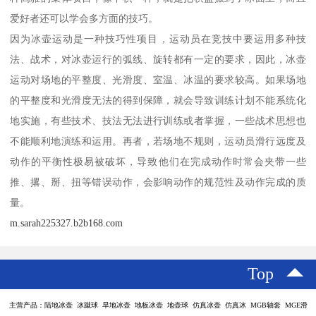
爱好者还可以学会多方面的技巧。
因为冰壶运动是一种技巧性项目，运动员在竞技中要运用多种技
法、战术，对冰壶运行的弧线、旋转都有一定的要求，因此，冰壶
运动对场地的平整度、光滑度、室温、冰温的要求较高。如果场地
的平整度和光滑度无法的得到保障，就会导致训练计划不能系统化
地实施，有些技术、技法无法进行训练或者掌握，一些战术思想也
不能顺利地演练和运用。再者，若场地不规则，运动员滑行远度及
动作的平衡性极易被破坏，导致他们在完成动作时常会夹带一些
推、撂、掰、扭等错误动作，会影响动作的规范性及动作完成的质
量。
m.sarah225327.b2b168.com
Top
主营产品：陆地冰壶 冰蹴球 旱地冰壶 地板冰壶 地壶球 仿真冰壶 仿真冰 MGB轴套 MGE滑