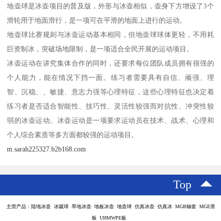
地壶球是冰壶项目的普及版，外形与冰壶相似，壶身下方增设了3个
滑轮用于地面滑行，是一项可在平滑的地面上进行的运动。
地壶球比赛规则与冰壶运动基本相同，但地壶球球体更轻，不用耗
巨资制冰，突破场地限制，是一项适合全民开展的运动项目。
冰壶运动在讲究集体合作的同时，还要求每位团队成员拥有很强的
个人能力，能在情况下挡一面。练习者需要具有自信、顽强、理
智、沉稳、、敏捷、意志力强等心理特征，这些心理特征也决定着
练习者是否适合智能性、技巧性、灵活性较强而对抗性、冲突性较
弱的冰壶运动。冰壶运动是一项要求运动员在技术、战术、心理和
个人综合素质等多方面都较强的运动项目。
m.sarah225327.b2b168.com
Top
主营产品：陆地冰壶 冰蹴球 旱地冰壶 地板冰壶 地壶球 仿真冰壶 仿真冰 MGB轴套 MGE滑
板 UHMWPE板