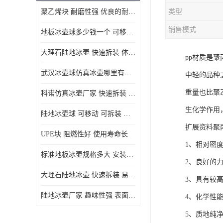
聚乙烯块 耐磨性强 优良的耐低温
类型
MGA滑板滑块
销售模式
地板冰壶球多少钱一个 可移动 可拆装 滑行阻力小
MGE滑板滑块
大理石陆地冰壶 快速拆装 体积小 重量轻
pp材质是
尼龙轴套
武汉冰壶球仿真冰壶哪里有卖 趣味性强 体积小 重量轻
中轻的品种
尼龙板
重量也比聚
科诺仿真冰壶厂家 快速拆装 不受季节影响
MGE承压垫
生化学作用
陆地冰壶球 可移动 可拆装 表面具有自润滑功能
超高板
扩展资料聚
UPE块 阻燃性好 使用寿命长
超高贴面板
1、相对密度
标准地板冰壶规格多大 安装简单 方便携带和存储
2、良好的
超高海底板
大理石陆地冰壶 快速拆装 易于学习和掌握
3、具有较高
超高铺路板
陆地冰壶厂家 趣味性强 表面具有自润滑功能
4、化学性
超高轴套
5、质地纯