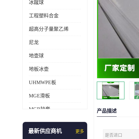
冰蹴球
工程塑料合金
超高分子量聚乙烯
尼龙
地壶球
地板冰壶
UHMWPE板
MGE滑板
MGB轴套
产品描述
旱地冰壶
最新供应商机
更多
是否进口
仿真冰壶