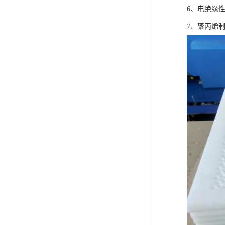
可卷冰壶
6、电绝缘
7、聚丙烯
超高抗磨块