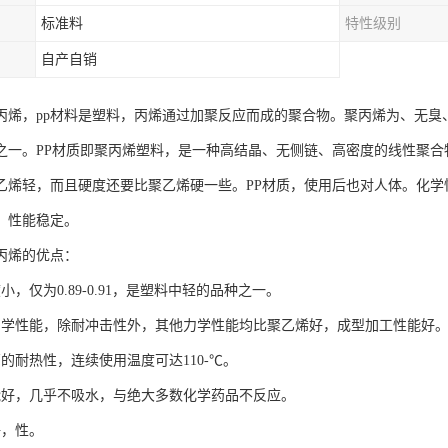
标准料
特性级别
自产自销
聚丙烯，pp材料是塑料，丙烯通过加聚反应而成的聚合物。聚丙烯为、无
之一。PP材质即聚丙烯塑料，是一种高结晶、无侧链、高密度的线性聚
乙烯轻，而且硬度还要比聚乙烯硬一些。PP材质，使用后也对人体。化学
，性能稳定。
丙烯的优点：
小，仅为0.89-0.91，是塑料中轻的品种之一。
力学性能，除耐冲击性外，其他力学性能均比聚乙烯好，成型加工性能好
的耐热性，连续使用温度可达110-℃。
能好，几乎不吸水，与绝大多数化学药品不反应。
净，性。